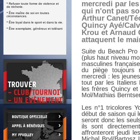
mercredi par les
* Refuser toute forme de violence et
E
de tricherie.
qui n'ont pas so
* Être maître de soi en toutes
Arthur Canet/Té
circonstances.
* Être loyal dans le sport et dans la vie.
Quincy Ayé/Calv
* Être exemplaire, généreux et tolérant
Krou et Arnaud 
attaquent le mai
Suite du Beach Pro 
(plus haut niveau mon
masculines française
du piège toujours 
mercredi : les jeune
tout par les Italien
TROUVER
les frères Quincy et
- CLUB/TOURNOI
Mol/Mathias Berntsen
- UN EVÈNEMENT
Les n°1 tricolores 
début de saison qui 
BOUTIQUE OFFICIELLE
seront donc les seul
ils sont directeme
APPEL À BÉNÉVOLES
affronteront jeudi l
MY FFVOLLEY
Michal Bryl/Bartosz 