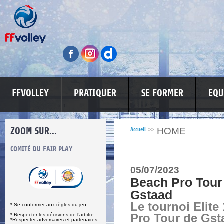
FFVOLLEY
PRATIQUER
SE FORMER
EQU
ZOOM SUR...
HOME
Accueil
>>
S
COMITÉ DU FAIR PLAY
LUTTE CONTRE LES VIOLENCES
MA PETITE
05/07/2023
Beach Pro Tour 
Gstaad
Le tournoi Elite
* Se conformer aux règles du jeu.
* Respecter les décisions de l’arbitre.
Pro Tour de Gst
*Respecter adversaires et partenaires.