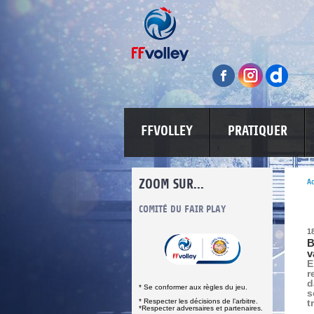
FFVOLLEY
PRATIQUER
ZOOM SUR...
Ac
INFORMATIONS CORONAVIRUS
COMITÉ DU FAIR PLAY
LUTTE CONT
1
B
v
E
r
d
* Se conformer aux règles du jeu.
s
* Respecter les décisions de l’arbitre.
t
*Respecter adversaires et partenaires.