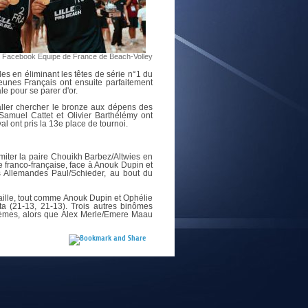
E
/ Facebook Equipe de France de Beach-Volley
s en éliminant les têtes de série n°1 du
eunes Français ont ensuite parfaitement
 pour se parer d'or.
 aller chercher le bronze aux dépens des
 Samuel Cattet et Olivier Barthélémy ont
 ont pris la 13e place de tournoi.
miter la paire Chouikh Barbez/Altwies en
e franco-française, face à Anouk Dupin et
es Allemandes Paul/Schieder, au bout du
ille, tout comme Anouk Dupin et Ophélie
a (21-13, 21-13). Trois autres binômes
quièmes, alors que Alex Merle/Emere Maau