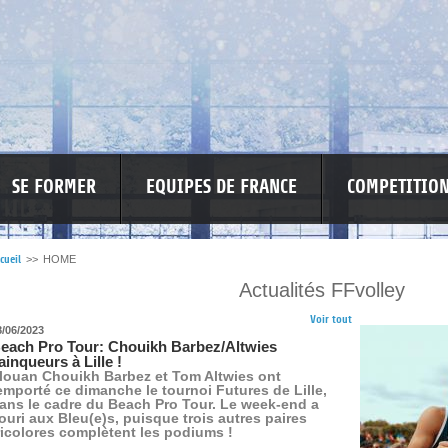
SE FORMER
EQUIPES DE FRANCE
COMPETITIO
cueil
>>
HOME
Actualités FFvolley
RE LES VIOLENCES
MA PETITE SPONSO
INFORMATIONS CORONAVIR
Voir tout
8/06/2023
each Pro Tour: Chouikh Barbez/Altwies
ainqueurs à Lille !
louan Chouikh Barbez et Tom Altwies ont
emporté ce dimanche le tournoi Futures de Lille,
ans le cadre du Beach Pro Tour. Le week-end a
ouri aux Bleu(e)s, puisque trois autres paires
ricolores complètent les podiums !