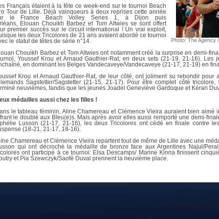
DOCUMENTS UTILES
es Français étaient à la fête ce week-end sur le tournoi Beach
SITUATION SANITAIR
ro Tour de Lille. Déjà vainqueurs à deux reprises cette année
COVID-19
ur le France Beach Volley Series 1, à Dijon puis
rléans, Elouan Chouikh Barbez et Tom Altwies se sont offert
eur premier succès sur le circuit international ! Un vrai exploit,
CLIQUEZ ICI
>
uisque les deux Tricolores de 21 ans avaient abordé ce tournoi
Photo: The Agency 
vec le statut de têtes de série n°14.
louan Chouikh Barbez et Tom Altwies ont notamment créé la surprise en demi-finale
ournoi, Youssef Krou et Arnaud Gauthier-Rat, en deux sets (21-19, 21-16). Les j
nchaîné, en dominant les Belges Vandecaveye/Vandecaveye (21-17, 21-19) en finale
oussef Krou et Arnaud Gauthier-Rat, de leur côté, ont joliment su rebondir pour
llemands Sagstetter/Sagstetter (21-15, 21-17). Pour être complet côté tricolore,
erminé neuvièmes, tandis que les jeunes Joadel Geneviève Gardoque et Kéran Duval
eux médailles aussi chez les filles !
ans le tableau féminin, Aline Chamereau et Clémence Vieira auraient bien aimé i
ffrant le doublé aux Bleu(e)s. Mais après avoir elles aussi remporté une demi-final
phélie Lusson (21-17, 21-16), les deux Tricolores ont cédé en finale contre l
uspense (18-21, 21-17, 18-16).
line Chamereau et Clémence Vieira repartent tout de même de Lille avec une méda
usson qui ont décroché la médaille de bronze face aux Argentines Najul/Peralt
ricolores ont participé à ce tournoi: Elsa Descamps/ Marine Kinna finissent cin
outry et Pia Szewczyk/Saofé Duval prennent la neuvième place.