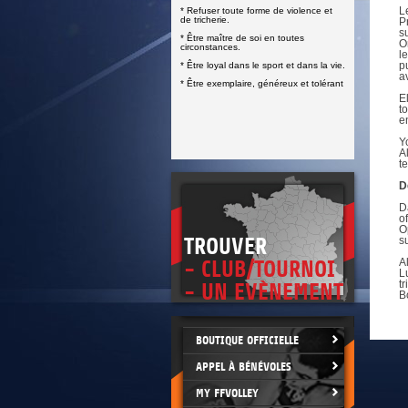
DOCUMENTS UTILES
L
* Refuser toute forme de violence et
SITUATION SANITAIRE
de tricherie.
P
COVID-19
s
* Être maître de soi en toutes
O
circonstances.
l
CLIQUEZ ICI
>
p
* Être loyal dans le sport et dans la vie.
a
* Être exemplaire, généreux et tolérant
E
t
e
Y
A
t
D
D
o
O
TROUVER
s
A
- CLUB/TOURNOI
L
t
- UN EVÈNEMENT
B
BOUTIQUE OFFICIELLE
APPEL À BÉNÉVOLES
MY FFVOLLEY