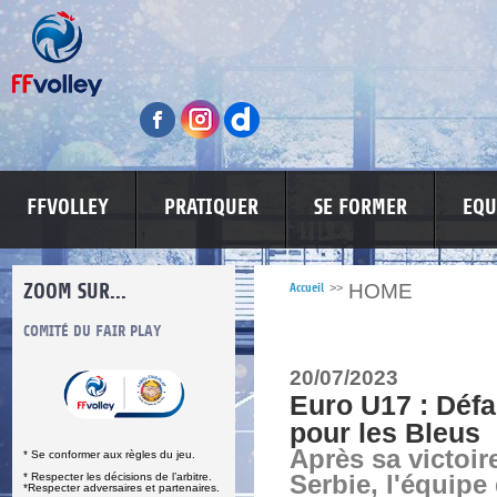
FFVOLLEY
PRATIQUER
SE FORMER
EQU
ZOOM SUR...
HOME
Accueil
>>
S
COMITÉ DU FAIR PLAY
LUTTE CONTRE LES VIOLENCES
MA PETITE
20/07/2023
Euro U17 : Défai
pour les Bleus
Après sa victoir
* Se conformer aux règles du jeu.
* Respecter les décisions de l’arbitre.
Serbie, l'équipe
*Respecter adversaires et partenaires.