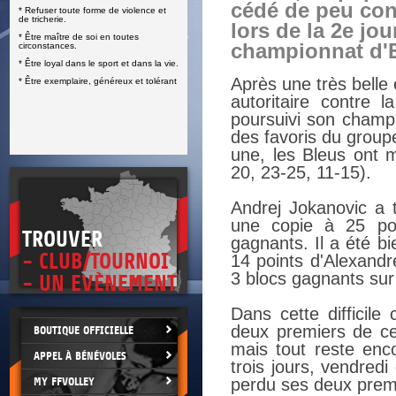
cédé de peu contr
* Refuser toute forme de violence et
E
de tricherie.
lors de la 2e jo
* Être maître de soi en toutes
championnat d'
circonstances.
* Être loyal dans le sport et dans la vie.
Après une très belle
* Être exemplaire, généreux et tolérant
autoritaire contre 
poursuivi son champi
des favoris du group
une, les Bleus ont 
20, 23-25, 11-15).
Andrej Jokanovic a 
une copie à 25 po
TROUVER
gagnants. Il a été b
- CLUB/TOURNOI
14 points d'Alexandr
3 blocs gagnants sur
- UN EVÈNEMENT
Dans cette difficile
deux premiers de ce 
BOUTIQUE OFFICIELLE
mais tout reste enco
APPEL À BÉNÉVOLES
trois jours, vendred
MY FFVOLLEY
perdu ses deux prem