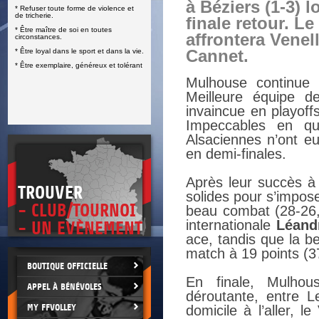
à Béziers (1-3) l
* Refuser toute forme de violence et
E
de tricherie.
finale retour. Le
* Être maître de soi en toutes
affrontera Venel
circonstances.
* Être loyal dans le sport et dans la vie.
Cannet.
* Être exemplaire, généreux et tolérant
Mulhouse continue 
Meilleure équipe d
invaincue en playoffs
Impeccables en qu
Alsaciennes n’ont e
en demi-finales.
Après leur succès à 
TROUVER
solides pour s’impos
- CLUB/TOURNOI
beau combat (28-26, 
internationale
Léand
- UN EVÈNEMENT
ace, tandis que la be
match à 19 points (3
BOUTIQUE OFFICIELLE
En finale, Mulhous
APPEL À BÉNÉVOLES
déroutante, entre L
MY FFVOLLEY
domicile à l’aller, l