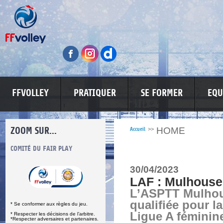
FFVOLLEY
PRATIQUER
SE FORMER
EQU
ZOOM SUR...
HOME
Accueil
>>
S
COMITÉ DU FAIR PLAY
LUTTE CONTRE LES VIOLENCES
MA PETITE
30/04/2023
LAF : Mulhouse 
L’ASPTT Mulhou
qualifiée pour la
* Se conformer aux règles du jeu.
Ligue A féminin
* Respecter les décisions de l’arbitre.
*Respecter adversaires et partenaires.