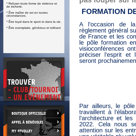
pas louper sur l
* Refuser toute forme de violence et
E
de tricherie.
FORMATION DE
* Être maître de soi en toutes
circonstances.
* Être loyal dans le sport et dans la vie.
A l’occasion de la
* Être exemplaire, généreux et tolérant
règlement général s
de France et les con
le pôle formation e
visioconférences on
préciser l’esprit e
seront prochainement
TROUVER
- CLUB/TOURNOI
- UN EVÈNEMENT
Par ailleurs, le pô
travaillent à l’élab
BOUTIQUE OFFICIELLE
l’architecture et le
APPEL À BÉNÉVOLES
2022. Cela nous se
attention sur les e
MY FFVOLLEY