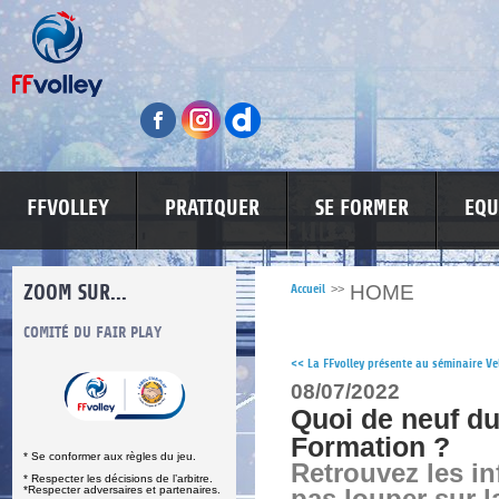
FFVOLLEY
PRATIQUER
SE FORMER
EQU
ZOOM SUR...
HOME
Accueil
>>
S
COMITÉ DU FAIR PLAY
LUTTE CONTRE LES VIOLENCES
MA PETITE
<<
La FFvolley présente au séminaire V
08/07/2022
Quoi de neuf du
Formation ?
* Se conformer aux règles du jeu.
Retrouvez les i
* Respecter les décisions de l’arbitre.
*Respecter adversaires et partenaires.