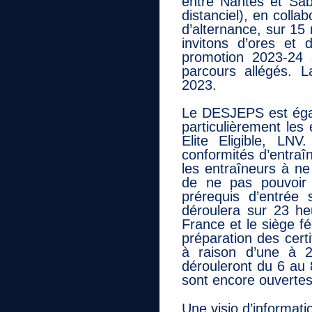
entre Nantes et Sab
distanciel), en coll
d’alternance, sur 15
invitons d’ores et 
promotion 2023-24 
parcours allégés. 
2023.
Le DESJEPS est égale
particulièrement les
Elite Eligible, LNV
conformités d’entraî
les entraîneurs à ne
de ne pas pouvoir 
prérequis d’entré
déroulera sur 23 h
France et le siège f
préparation des certi
à raison d’une à 2
dérouleront du 6 au 
sont encore ouvertes 
Une visio d’informatio