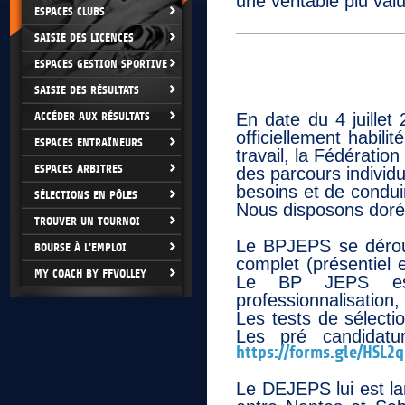
une véritable plu val
ESPACES CLUBS
SAISIE DES LICENCES
ESPACES GESTION SPORTIVE
SAISIE DES RÉSULTATS
ACCÉDER AUX RÉSULTATS
En date du 4 juillet
officiellement habil
ESPACES ENTRAÎNEURS
travail, la Fédératio
ESPACES ARBITRES
des parcours individ
besoins et de conduir
SÉLECTIONS EN PÔLES
Nous disposons dor
TROUVER UN TOURNOI
Le BPJEPS se déroul
BOURSE À L'EMPLOI
complet (présentiel 
MY COACH BY FFVOLLEY
Le BP JEPS est 
professionnalisation
Les tests de sélecti
Les pré candidatu
https://forms.gle/HSL2
Le DEJEPS lui est la