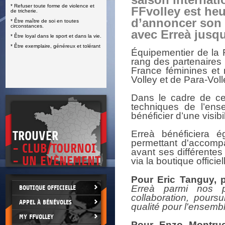
saison internatio
* Refuser toute forme de violence et
E
FFvolley est he
de tricherie.
d’annoncer son
* Être maître de soi en toutes
circonstances.
avec Erreà jusqu
* Être loyal dans le sport et dans la vie.
* Être exemplaire, généreux et tolérant
Équipementier de la F
rang des partenaires
France féminines et 
Volley et de Para-Voll
Dans le cadre de ce 
techniques de l’ens
bénéficier d’une visibil
Erreà bénéficiera é
TROUVER
permettant d'accompa
- CLUB/TOURNOI
avant ses différente
- UN EVÈNEMENT
via la boutique officie
Pour Eric Tanguy, p
Erreà parmi nos p
BOUTIQUE OFFICIELLE
collaboration, pour
APPEL À BÉNÉVOLES
qualité pour l'ensemb
MY FFVOLLEY
Pour Enzo Montruc