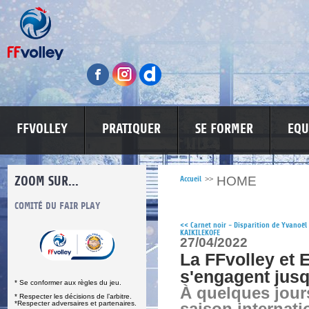
FFVOLLEY
PRATIQUER
SE FORMER
EQU
ZOOM SUR...
HOME
Accueil
>>
S
COMITÉ DU FAIR PLAY
LUTTE CONTRE LES VIOLENCES
MA PETITE
<<
Carnet noir - Disparition de Yvanoël
KAIKILEKOFE
27/04/2022
La FFvolley et 
s'engagent jus
* Se conformer aux règles du jeu.
À quelques jour
* Respecter les décisions de l’arbitre.
*Respecter adversaires et partenaires.