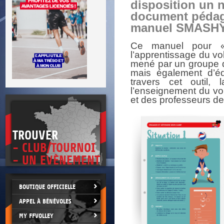
DOCUMENTS UTILES
disposition un 
SITUATION SANITAIRE
document pédag
COVID-19
manuel SMASH
CLIQUEZ ICI
>
Ce manuel pour «
l’apprentissage du voll
mené par un groupe d
mais également d’édu
travers cet outil,
l’enseignement du voll
et des professeurs de
TROUVER
- CLUB/TOURNOI
- UN EVÈNEMENT
BOUTIQUE OFFICIELLE
APPEL À BÉNÉVOLES
MY FFVOLLEY