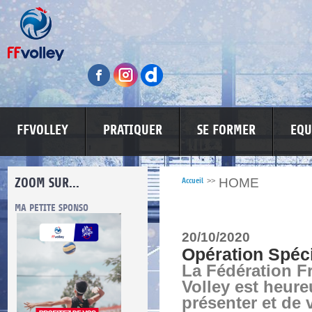
FFVOLLEY
PRATIQUER
SE FORMER
EQU
ZOOM SUR...
HOME
Accueil
>>
ES
MA PETITE SPONSO
INFORMATIONS CORONAVIRUS
20/10/2020
Opération Spé
La Fédération F
Volley est heur
présenter et de 