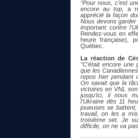
“Pour nous, c’est u
encore au top,
a ré
apprécié la façon don
Nous devons garder 
important contre l’U
Rendez-vous en effe
heure française), p
Québec.
La réaction de Cés
"C’était encore une g
que les Canadiennes 
repos hier pendant q
On savait que la tâch
victoires en VNL sont
jusqu’ici, il nous 
l’Ukraine dès 11 heu
joueuses se battent,
travail, on les a mi
troisième set. Je su
difficile, on ne va pas