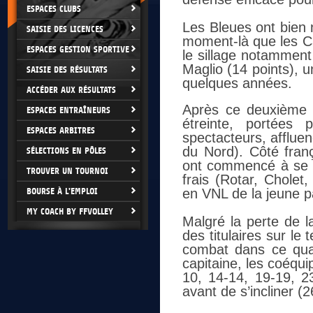
ESPACES CLUBS
Les Bleues ont bien 
SAISIE DES LICENCES
moment-là que les C
ESPACES GESTION SPORTIVE
le sillage notamment
Maglio (14 points), u
SAISIE DES RÉSULTATS
quelques années.
ACCÉDER AUX RÉSULTATS
Après ce deuxième s
ESPACES ENTRAÎNEURS
étreinte, portées
ESPACES ARBITRES
spectacteurs, afflue
du Nord). Côté franç
SÉLECTIONS EN PÔLES
ont commencé à se fa
TROUVER UN TOURNOI
frais (Rotar, Cholet
BOURSE À L'EMPLOI
en VNL de la jeune 
MY COACH BY FFVOLLEY
Malgré la perte de l
des titulaires sur le
combat dans ce quat
capitaine, les coéqui
10, 14-14, 19-19, 2
avant de s’incliner (