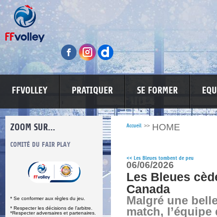
FFVOLLEY
PRATIQUER
SE FORMER
EQU
ZOOM SUR...
HOME
Accueil
>>
S
COMITÉ DU FAIR PLAY
LUTTE CONTRE LES VIOLENCES
MA PETITE
<<
Les Bleues tombent de peu
06/06/2026
Les Bleues cèd
Canada
Malgré une bell
* Se conformer aux règles du jeu.
* Respecter les décisions de l’arbitre.
match, l’équipe 
*Respecter adversaires et partenaires.