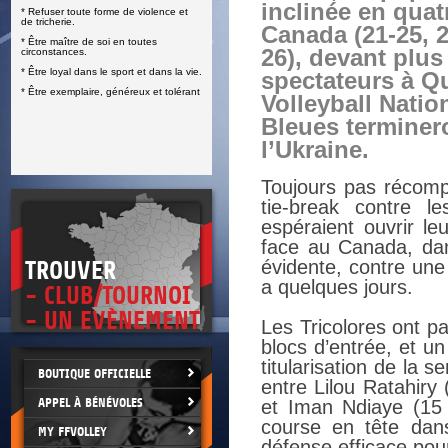
inclinée en quat
* Refuser toute forme de violence et
E
de tricherie.
Canada (21-25, 2
* Être maître de soi en toutes
26), devant plus
circonstances.
* Être loyal dans le sport et dans la vie.
spectateurs à Q
* Être exemplaire, généreux et tolérant
Volleyball Nati
Bleues terminer
l’Ukraine.
Toujours pas récomp
tie-break contre l
espéraient ouvrir l
face au Canada, dans
évidente, contre une
TROUVER
a quelques jours.
- CLUB/TOURNOI
- UN EVÈNEMENT
Les Tricolores ont p
blocs d’entrée, et un
titularisation de la
BOUTIQUE OFFICIELLE
entre Lilou Ratahiry
APPEL À BÉNÉVOLES
et Iman Ndiaye (15 
course en tête dan
MY FFVOLLEY
défense efficace pour