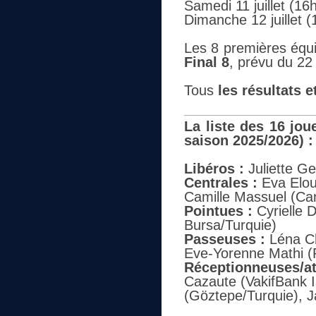
Samedi 11 juillet (16
Dimanche 12 juillet 
Les 8 premières équip
Final 8
, prévu du 22
Tous
les résultats 
La liste des 16 jo
saison 2025/2026) :
Libéros :
Juliette Ge
Centrales :
Eva Elou
Camille Massuel (Ca
Pointues :
Cyrielle 
Bursa/Turquie)
Passeuses :
Léna Ch
Eve-Yorenne Mathi (
Réceptionneuses/at
Cazaute (VakifBank I
(Göztepe/Turquie), 