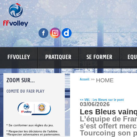
FFVOLLEY
PRATIQUER
SE FORMER
EQU
ZOOM SUR...
HOME
Accueil
>>
S
COMITÉ DU FAIR PLAY
LUTTE CONTRE LES VIOLENCES
MA PETITE
<<
VNL : Les Bleues sur le pont
03/06/2026
Les Bleus vain
L’équipe de Fra
s’est offert merc
* Se conformer aux règles du jeu.
Tourcoing son p
* Respecter les décisions de l’arbitre.
*Respecter adversaires et partenaires.