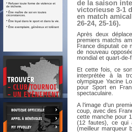
de la saison int
* Refuser toute forme de violence et
E
de tricherie.
victorieuse 3-1 
* Être maître de soi en toutes
en match amical 
circonstances.
* Être loyal dans le sport et dans la vie.
26-24, 25-16).
* Être exemplaire, généreux et tolérant
Après deux déplac
premiers matchs ami
France disputait ce 
de nouveau opposée
mondial et quart-de-
Et cette fois, ce so
interprétée à la t
TROUVER
olympique Yacine Lo
- CLUB/TOURNOI
pour Sport en Fran
spectaculaire.
- UN EVÈNEMENT
A l’image d’un premi
coup, avec des Franç
BOUTIQUE OFFICIELLE
cette manche pour 15
APPEL À BÉNÉVOLES
(12 fautes), ce qui
MY FFVOLLEY
(meilleur marqueur 