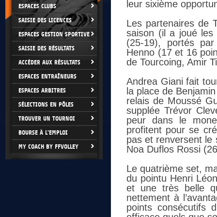
leur sixième opportun
ESPACES CLUBS
SAISIE DES LICENCES
Les partenaires de T
saison (il a joué le
ESPACES GESTION SPORTIVE
(25-19), portés pa
SAISIE DES RÉSULTATS
Henno (17 et 16 point
de Tourcoing, Amir T
ACCÉDER AUX RÉSULTATS
ESPACES ENTRAÎNEURS
Andrea Giani fait to
la place de Benjamin
ESPACES ARBITRES
relais de Moussé Gu
SÉLECTIONS EN PÔLES
supplée Trévor Cleve
TROUVER UN TOURNOI
peur dans le money
profitent pour se cr
BOURSE À L'EMPLOI
pas et renversent le
MY COACH BY FFVOLLEY
Noa Duflos Rossi (26
Le quatrième set, ma
du pointu Henri Léo
et une très belle q
nettement à l’avanta
points consécutifs 