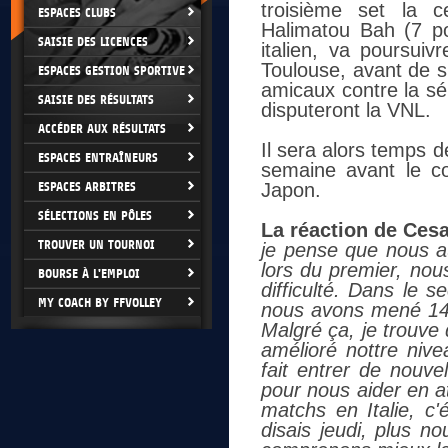
troisième set la c
ESPACES CLUBS
Halimatou Bah (7 po
SAISIE DES LICENCES
italien, va poursuiv
Toulouse, avant de s
ESPACES GESTION SPORTIVE
amicaux contre la sél
SAISIE DES RÉSULTATS
disputeront la VNL.
ACCÉDER AUX RÉSULTATS
Il sera alors temps 
ESPACES ENTRAÎNEURS
semaine avant le c
ESPACES ARBITRES
Japon.
SÉLECTIONS EN PÔLES
La réaction de Ces
TROUVER UN TOURNOI
je pense que nous au
lors du premier, nou
BOURSE À L'EMPLOI
difficulté. Dans le s
MY COACH BY FFVOLLEY
nous avons mené 14-
Malgré ça, je trouve
amélioré nottre niv
fait entrer de nouve
pour nous aider en a
matchs en Italie, c'
disais jeudi, plus n