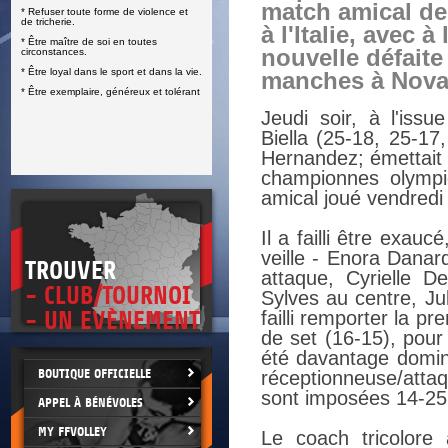
match amical de
* Refuser toute forme de violence et
E
de tricherie.
à l'Italie, avec à
* Être maître de soi en toutes
nouvelle défaite
circonstances.
* Être loyal dans le sport et dans la vie.
manches à Nova
* Être exemplaire, généreux et tolérant
Jeudi soir, à l'issu
Biella (25-18, 25-17
Hernandez; émettait 
championnes olympi
amical joué vendredi
Il a failli être exa
veille - Enora Danar
TROUVER
attaque, Cyrielle 
- CLUB/TOURNOI
Sylves au centre, Jul
- UN EVÈNEMENT
failli remporter la 
de set (16-15), pour
été davantage domin
BOUTIQUE OFFICIELLE
réceptionneuse/atta
sont imposées 14-25
APPEL À BÉNÉVOLES
MY FFVOLLEY
Le coach tricolore 