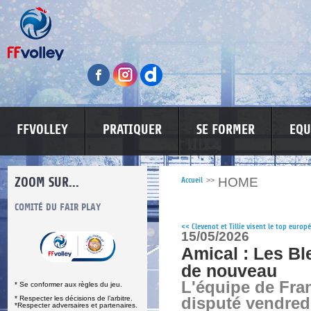
FFVOLLEY
PRATIQUER
SE FORMER
EQU
ZOOM SUR...
HOME
Accueil
>>
S
COMITÉ DU FAIR PLAY
LUTTE CONTRE LES VIOLENCES
MA PETITE
<<
Clevenot et Tillie visent le top europ
15/05/2026
Amical : Les Bl
de nouveau
L'équipe de Fra
* Se conformer aux règles du jeu.
* Respecter les décisions de l’arbitre.
disputé vendred
*Respecter adversaires et partenaires.