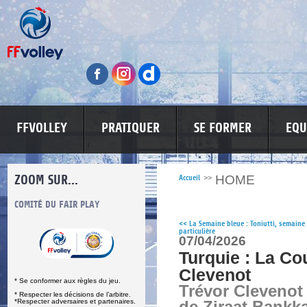
FFVOLLEY
PRATIQUER
SE FORMER
EQU
ZOOM SUR...
HOME
Accueil
>>
S
COMITÉ DU FAIR PLAY
LUTTE CONTRE LES VIOLENCES
MA PETITE
<<
La Semaine bleue : Toniutti, semaine
particulière
07/04/2026
Turquie : La Co
Clevenot
* Se conformer aux règles du jeu.
Trévor Clevenot
* Respecter les décisions de l’arbitre.
*Respecter adversaires et partenaires.