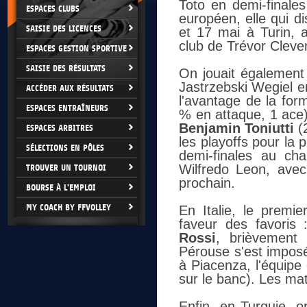
Toto en demi-finales
ESPACES CLUBS
européen, elle qui d
SAISIE DES LICENCES
et 17 mai à Turin, a
club de Trévor Cleve
ESPACES GESTION SPORTIVE
SAISIE DES RÉSULTATS
On jouait également 
Jastrzebski Wegiel e
ACCÉDER AUX RÉSULTATS
l'avantage de la fo
ESPACES ENTRAÎNEURS
% en attaque, 1 ace),
Benjamin Toniutti
(2
ESPACES ARBITRES
les playoffs pour la
SÉLECTIONS EN PÔLES
demi-finales au ch
Wilfredo Leon, avec
TROUVER UN TOURNOI
prochain.
BOURSE À L'EMPLOI
MY COACH BY FFVOLLEY
En Italie, le prem
faveur des favoris
Rossi
, brièvement 
Pérouse s'est impos
à Piacenza, l'équip
sur le banc). Les mat
Enfin, en Turquie, o