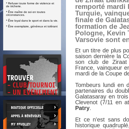
de Ziraat Bankk
* Refuser toute forme de violence et
E
remporté mardi 
de tricherie.
Turquie, vainqu
* Être maître de soi en toutes
circonstances.
finale de Galatas
* Être loyal dans le sport et dans la vie.
formation de Je
* Être exemplaire, généreux et tolérant
Pologne, Kevin T
Varsovie sont e
Et un titre de plus p
saison dernière la 
son club de Ziraat 
France, vainqueur e
mardi de la Coupe de
TROUVER
- CLUB/TOURNOI
Tombeurs lundi en d
partenaires du doub
- UN EVÈNEMENT
Galatasaray en trois
Clevenot (7/11 en a
Patry
.
BOUTIQUE OFFICIELLE
APPEL À BÉNÉVOLES
Et ce n'est sans do
MY FFVOLLEY
historique quadruplé,