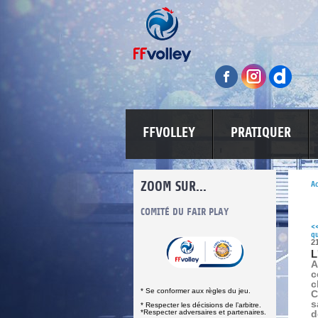
FFVOLLEY
PRATIQUER
ZOOM SUR...
Ac
INFORMATIONS CORONAVIRUS
COMITÉ DU FAIR PLAY
LUTTE CONT
<
q
2
L
A
c
c
* Se conformer aux règles du jeu.
C
s
* Respecter les décisions de l’arbitre.
*Respecter adversaires et partenaires.
d