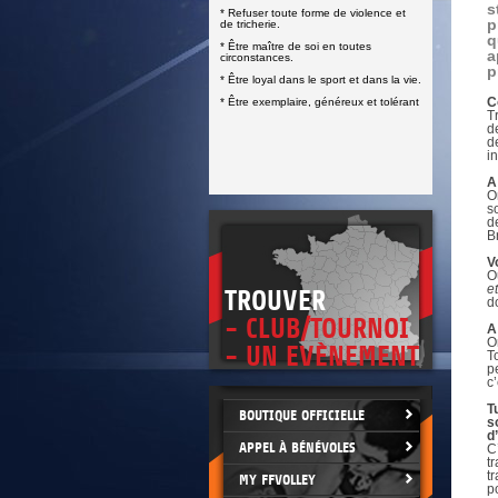
DOCUMENTS UTILES
s
* Refuser toute forme de violence et
SITUATION SANITAIRE
p
de tricherie.
COVID-19
q
* Être maître de soi en toutes
a
circonstances.
CLIQUEZ ICI
p
>
* Être loyal dans le sport et dans la vie.
C
* Être exemplaire, généreux et tolérant
T
d
d
in
A
O
s
d
B
V
O
e
TROUVER
d
- CLUB/TOURNOI
A
O
- UN EVÈNEMENT
T
p
c
T
BOUTIQUE OFFICIELLE
s
d
APPEL À BÉNÉVOLES
C
t
t
MY FFVOLLEY
p