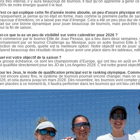
era très intense, il y aura beaucoup de tournois. Il faut qu’on apprenne à gérer ce
00% de notre énergie quand il le faut.
’est ce qui explique cette fin d’année moins aboutie, un peu d’usure physique e
hysiquement, je pense qu’on était en forme, mais comme la première partie de sais
eaucoup d’émotions, on a laissé pas mal d’énergie. Cela a été un peu plus dur de repa
tait sur une bonne dynamique pour jouer beaucoup de tournois, mais peut-être 
our la fin de saison.
st-ce que tu as un peu de visibilité sur votre calendrier pour 2026 ?
n commence par le tournoi Elite de Joao Pessoa, qui a lieu dans deux semaines. 
ormalement par un tournoi Challenge au Mexique, puis un autre tournoi Elite à S
onction de nos points, quelle est la meilleure option. Notre objectif est de joue
épend beaucoup des résultats récents
(pour avoir une place dans les tableaux, ndlr
uel est votre objectif de la saison ?
a grosse échéance, ce sont les championnats d’Europe, qui ont lieu en août en P
st qualifiée directement pour les JO de Los Angeles 2028. C’est notre grand objectif
our les Jeux, le mode de qualification principal est le ranking olympique. Comm
’est encore assez flou, le système de tournois pourrait encore changer, mais on
026, et cela durera jusqu’en mars 2028. Dès novembre, les tournois vont compter p
ien placées à ce moment-là, il faudra performer dans les tournois qui ont lieu cet ét