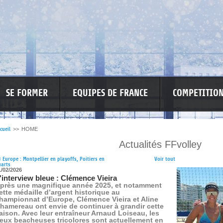
SE FORMER
EQUIPES DE FRANCE
COMPETITIO
cueil
>>
HOME
Actualités FFvolley
RE LES VIOLENCES
MA PETITE SPONSO
INFORMATIONS CORONAVIR
<
Europe : Montpellier en playoffs, Poitiers en
Voir tout
uarts
1/02/2026
'interview bleue : Clémence Vieira
près une magnifique année 2025, et notamment
ette médaille d’argent historique au
hampionnat d’Europe, Clémence Vieira et Aline
hamereau ont envie de continuer à grandir cette
aison. Avec leur entraîneur Arnaud Loiseau, les
eux beacheuses tricolores sont actuellement en