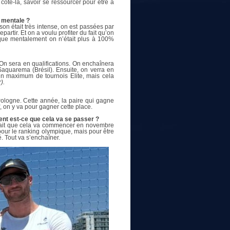
 côté-là, savoir se ressourcer pour être à
t mentale ?
on était très intense, on est passées par
rtir. Et on a voulu profiter du fait qu’on
que mentalement on n’était plus à 100%
On sera en qualifications. On enchaînera
aquarema (Brésil). Ensuite, on verra en
r un maximum de tournois Elite, mais cela
).
ologne. Cette année, la paire qui gagne
, on y va pour gagner cette place.
ent est-ce que cela va se passer ?
 sait que cela va commencer en novembre
our le ranking olympique, mais pour être
é. Tout va s’enchaîner.