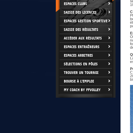
s
ESPACES CLUBS
1
C
SAISIE DES LICENCES
P
b
ESPACES GESTION SPORTIVE
é
p
SAISIE DES RÉSULTATS
E
O
ACCÉDER AUX RÉSULTATS
n
f
ESPACES ENTRAÎNEURS
d
Q
ESPACES ARBITRES
L
e
SÉLECTIONS EN PÔLES
P
TROUVER UN TOURNOI
C
2
b
BOURSE À L'EMPLOI
MY COACH BY FFVOLLEY