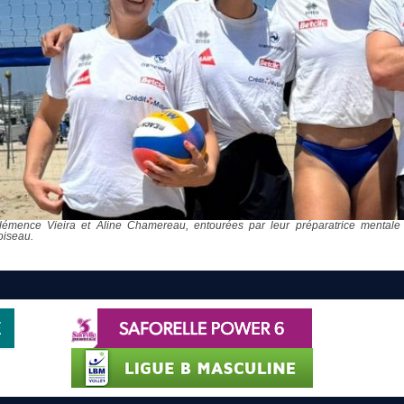
lémence Vieira et Aline Chamereau, entourées par leur préparatrice mentale 
oiseau.