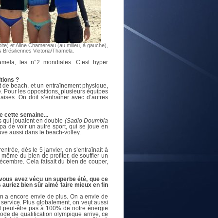
E
ite) et Aline Chamereau (au milieu, à gauche),
s Brésiliennes Victoria/Thamela.
hamela, les n°2 mondiales. C’est hyper
tions ?
t de beach, et un entraînement physique,
. Pour les oppositions, plusieurs équipes
ises. On doit s’entraîner avec d’autres
e cette semaine...
ns qui jouaient en double
(Sadio Doumbia
 de voir un autre sport, qui se joue en
uve aussi dans le beach-volley.
ntrée, dès le 5 janvier, on s’entraînait à
même du bien de profiter, de souffler un
décembre. Cela faisait du bien de couper,
 vous avez vécu un superbe été, que ce
auriez bien sûr aimé faire mieux en fin
n a encore envie de plus. On a envie de
e service. Plus globalement, on veut aussi
ait peut-être pas à 100% de notre énergie
de de qualification olympique arrive, ce