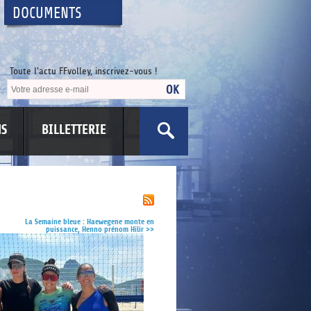
DOCUMENTS
Toute l'actu FFvolley, inscrivez-vous !
NS
BILLETTERIE
US
La Semaine bleue : Haewegene monte en
puissance, Henno prénom Hilir
>>