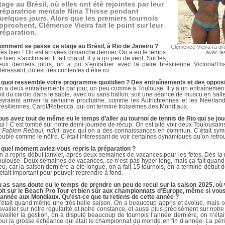
DOCUMENTS UTILES
tage au Brésil, où elles ont été rejointes par leur
SITUATION SANITAIR
réparatrice mentale Nina Thisse pendant
COVID-19
uelques jours. Alors que les premiers tournois
pprochent, Clémence Vieira fait le point sur leur
CLIQUEZ ICI
réparation.
>
omment se passe ce stage au Brésil, à Rio de Janeiro ?
Clémence Vieira (à dro
rès bien ! On est arrivées dimanche dernier. On a eu le temps
avec le
e bien s’acclimater. Il fait chaud, il y a un peu de vent. Sur les
eux derniers jours, on a pu s’entraîner avec la paire brésilienne Victoria/T
téressant, on est très contentes d’être ici.
 quoi ressemble votre programme quotidien ? Des entraînements et des opposi
n a deux entraînements par jour, un peu comme à Toulouse. Il y a un entraînemen
oit du cardio dans le sable, avec ou sans ballon, soit une séance de muscu en salle
evraient arriver la semaine prochaine, comme les Autrichiennes et les Néerlanda
résiliennes, Carol/Rebecca, qui ont terminé troisièmes des Mondiaux.
ous avez tout de même eu le temps d’aller au tournoi de tennis de Rio qui se jou
ui ! C’est tombé sur notre demi-journée de récup. On est allé voir deux Toulousai
t Fabien Reboul, ndlr)
, avec qui on a des connaissances en commun. C’était sympa
ouble comme le nôtre. C’était intéressant de voir certaines dynamiques qu’on retro
 quel moment aviez-vous repris la préparation ?
n a repris début janvier, après deux semaines de vacances pour les fêtes. Dès la re
oulouse. Deux semaines de vacances, ce n’est pas hyper long, mais ça fait quand 
eu, car la saison dernière a été longue, on a fait 15 tournois, on a terminé début 
’était important pour pouvoir reprendre à fond.
u as sans doute eu le temps de prendre un peu de recul sur la saison 2025, où
oit sur le Beach Pro Tour et bien sûr aux championnats d’Europe, même si vous 
’année aux Mondiaux. Qu’est-ce que tu retiens de cette année ?
’était quand même une très belle saison. On a beaucoup appris et évolué, mais o
ravailler sur notre régularité et notre constance, et aussi plus précisément sur notr
ravailler la gestion, on a disputé beaucoup de tournois l’année dernière, on n’ét
our la grosse échéance qui était le championnat du monde en fin d’année. La pério