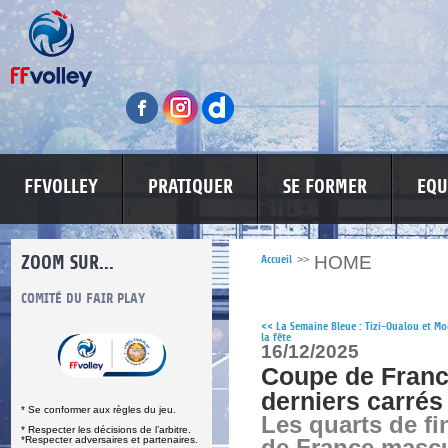
FFVOLLEY
PRATIQUER
SE FORMER
EQU
ZOOM SUR...
HOME
Accueil
>>
S
COMITÉ DU FAIR PLAY
LUTTE CONTRE LES VIOLENCES
MA PETITE
<<
La Semaine Bleue : Tizi-Oualou et M
la fête
16/12/2025
Coupe de Franc
derniers carrés
* Se conformer aux règles du jeu.
Les quarts de fi
* Respecter les décisions de l’arbitre.
*Respecter adversaires et partenaires.