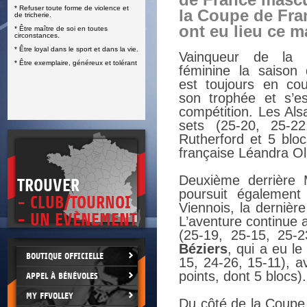
de France mascu
* Refuser toute forme de violence et
E
la Coupe de Fra
de tricherie.
ont eu lieu ce ma
* Être maître de soi en toutes
circonstances.
* Être loyal dans le sport et dans la vie.
Vainqueur de la
* Être exemplaire, généreux et tolérant
féminine la saison
est toujours en co
son trophée et s’es
compétition. Les Alsa
sets (25-20, 25-2
Rutherford et 5 bloc
française Léandra Ol
Deuxième derrière
TROUVER
poursuit également
- CLUB/TOURNOI
Viennois, la dernière
- UN EVÈNEMENT
L’aventure continue 
(25-19, 25-15, 25-
Béziers
, qui a eu le
BOUTIQUE OFFICIELLE
15, 24-26, 15-11), a
points, dont 5 blocs).
APPEL À BÉNÉVOLES
MY FFVOLLEY
Du côté de la Coupe