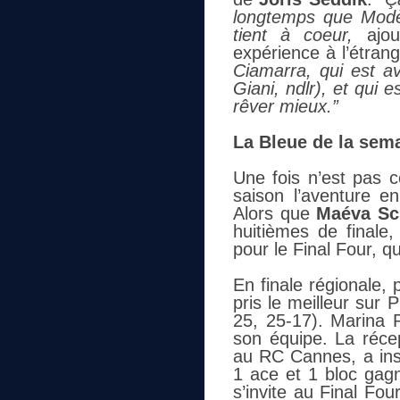
longtemps que Modèn
tient à coeur,
ajo
expérience à l’étran
Ciamarra, qui est a
Giani, ndlr), et qui 
rêver mieux.”
La Bleue de la sema
Une fois n’est pas c
saison l’aventure e
Alors que
Maéva Sc
huitièmes de finale
pour le Final Four, q
En finale régionale, p
pris le meilleur sur 
25, 25-17). Marina P
son équipe. La récep
au RC Cannes, a insc
1 ace et 1 bloc gagn
s’invite au Final Fo