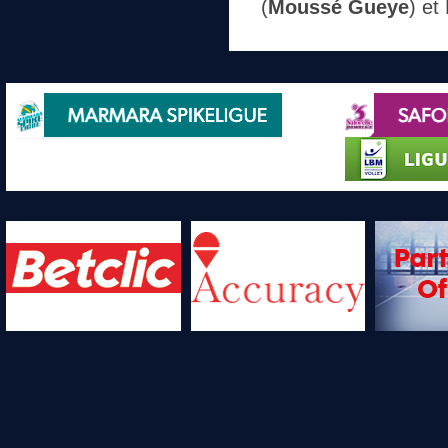
(
Moussé Gueye
) et