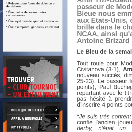
Amir Tizi-Oualou
* Refuser toute forme de violence et
E
passeur de Mod
de tricherie.
Bleue nous emmè
* Être maître de soi en toutes
circonstances.
aux Etats-Unis, 
* Être loyal dans le sport et dans la vie.
brille dans le 
* Être exemplaire, généreux et tolérant
NCAA, ainsi qu'a
Antoine Brizard 
Le Bleu de la semai
Tout roule pour Mod
Civitanova (3-1),
Ami
nouveau succès, dim
TROUVER
25-23). Le passeur f
- CLUB/TOURNOI
points), Paul Bucheg
repartant avec le ti
- UN EVÈNEMENT
pas hésité à prend
d’inscrire 4 points p
BOUTIQUE OFFICIELLE
“Je suis très content
APPEL À BÉNÉVOLES
confie l'ancien jou
MY FFVOLLEY
derby, c’était un