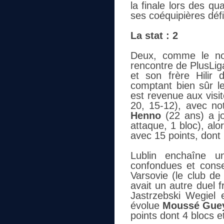
la finale lors des qu
ses coéquipières déf
La stat : 2
Deux, comme le no
rencontre de PlusLig
et son frère Hilir
comptant bien sûr l
est revenue aux visi
20, 15-12), avec no
Henno
(22 ans) a jo
attaque, 1 bloc), al
avec 15 points, dont 
Lublin enchaîne un
confondues et conse
Varsovie (le club d
avait un autre duel 
Jastrzebski Wegiel
évolue
Moussé Gue
points dont 4 blocs e