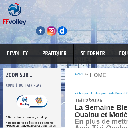
FFVOLLEY
PRATIQUER
SE FORMER
EQU
ZOOM SUR...
HOME
Accueil
>>
S
COMITÉ DU FAIR PLAY
LUTTE CONTRE LES VIOLENCES
MA PETITE
<<
Turquie : Le choc pour VakifBank et 
15/12/2025
La Semaine Bleu
Oualou et Modèn
* Se conformer aux règles du jeu.
En plus de mett
* Respecter les décisions de l’arbitre.
*Respecter adversaires et partenaires.