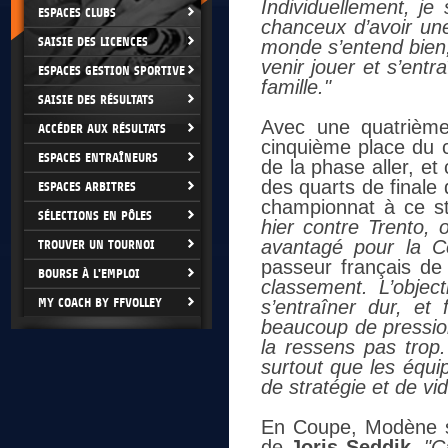
Individuellement, je
ESPACES CLUBS
chanceux d’avoir une
SAISIE DES LICENCES
monde s’entend bien,
venir jouer et s’ent
ESPACES GESTION SPORTIVE
famille."
SAISIE DES RÉSULTATS
Avec une quatrième
ACCÉDER AUX RÉSULTATS
cinquième place du cl
ESPACES ENTRAÎNEURS
de la phase aller, e
des quarts de finale 
ESPACES ARBITRES
championnat à ce s
SÉLECTIONS EN PÔLES
hier contre Trento,
avantagé pour la Co
TROUVER UN TOURNOI
passeur français de
BOURSE À L'EMPLOI
classement. L’objec
MY COACH BY FFVOLLEY
s’entraîner dur, et
beaucoup de pressio
la ressens pas trop.
surtout que les équ
de stratégie et de vid
En Coupe, Modène se
de
Joris Seddik
.
"
Ç