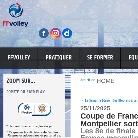
FFVOLLEY
PRATIQUER
SE FORMER
EQU
ZOOM SUR...
HOME
Accueil
>>
S
COMITÉ DU FAIR PLAY
LUTTE CONTRE LES VIOLENCES
MA PETITE
<<
La Semaine bleue : Des Bleu(e)s à la 
25/11/2025
Coupe de Franc
Montpellier sor
* Se conformer aux règles du jeu.
Les 8e de finale
* Respecter les décisions de l’arbitre.
*Respecter adversaires et partenaires.