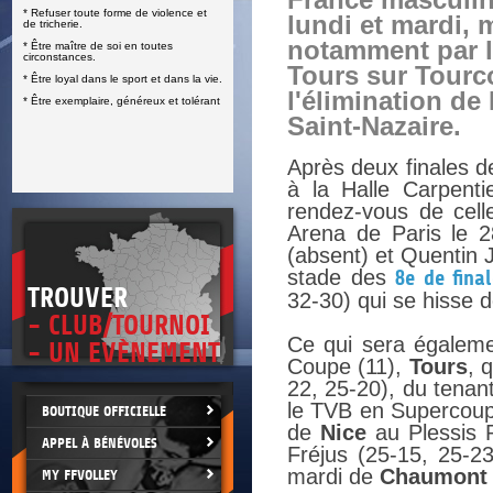
France masculin
* Refuser toute forme de violence et
E
lundi et mardi,
de tricherie.
notamment par l
* Être maître de soi en toutes
circonstances.
Tours sur Tourc
* Être loyal dans le sport et dans la vie.
l'élimination de
* Être exemplaire, généreux et tolérant
Saint-Nazaire.
Après deux finales 
à la Halle Carpent
rendez-vous de celle
Arena de Paris le 2
(absent) et Quentin J
stade des
8e de final
TROUVER
32-30) qui se hisse d
- CLUB/TOURNOI
Ce qui sera égalemen
- UN EVÈNEMENT
Coupe (11),
Tours
, 
22, 25-20), du tenant
le TVB en Supercoupe
BOUTIQUE OFFICIELLE
de
Nice
au Plessis 
APPEL À BÉNÉVOLES
Fréjus (25-15, 25-2
mardi de
Chaumont
MY FFVOLLEY