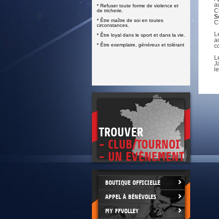
DOCUMENTS UTILES
a
* Refuser toute forme de violence et
SITUATION SANITAIRE
C
de tricherie.
COVID-19
S
* Être maître de soi en toutes
C
circonstances.
CLIQUEZ ICI
>
L
* Être loyal dans le sport et dans la vie.
a
* Être exemplaire, généreux et tolérant
c
L
J
l
TROUVER
- CLUB/TOURNOI
- UN EVÈNEMENT
BOUTIQUE OFFICIELLE
APPEL À BÉNÉVOLES
MY FFVOLLEY