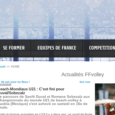
SE FORMER
EQUIPES DE FRANCE
COMPETITIO
cueil
>>
HOME
Actualités FFvolley
RE LES VIOLENCES
MA PETITE SPONSO
INFORMATIONS CORONAVIR
<
Où voir jouer les Bleus ?
Voir tout
8/10/2025
each-Mondiaux U21 : C'est fini pour
uval/Sobezalz
e parcours de Saofé Duval et Romane Sobezalz aux
hampionnats du monde U21 de beach-volley à
uebla (Mexique) s'est achevé ce samedi en 16e de
inale.
près le bronze européen en U18 il y a deux ans, un quart de finale