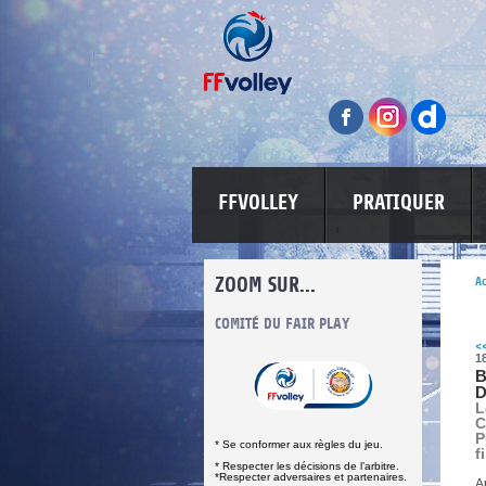
FFVOLLEY
PRATIQUER
ZOOM SUR...
Ac
INFORMATIONS CORONAVIRUS
COMITÉ DU FAIR PLAY
LUTTE CONT
<
1
B
D
L
C
P
* Se conformer aux règles du jeu.
f
* Respecter les décisions de l’arbitre.
*Respecter adversaires et partenaires.
A