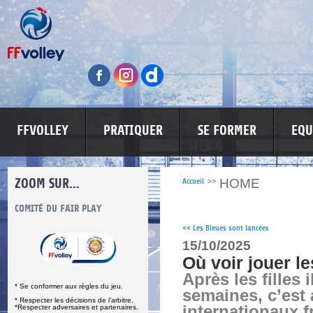
FFVOLLEY
PRATIQUER
SE FORMER
EQU
ZOOM SUR...
HOME
Accueil
>>
S
COMITÉ DU FAIR PLAY
LUTTE CONTRE LES VIOLENCES
MA PETITE
<<
Les Bleues sont lancées
15/10/2025
Où voir jouer l
Après les filles 
* Se conformer aux règles du jeu.
semaines, c’est 
* Respecter les décisions de l’arbitre.
internationaux f
*Respecter adversaires et partenaires.