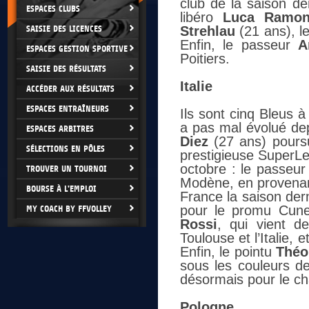
club de la saison de
ESPACES CLUBS
libéro
Luca Ramo
SAISIE DES LICENCES
Strehlau
(21 ans), le
Enfin, le passeur
A
ESPACES GESTION SPORTIVE
Poitiers.
SAISIE DES RÉSULTATS
Italie
ACCÉDER AUX RÉSULTATS
ESPACES ENTRAÎNEURS
Ils sont cinq Bleus à
a pas mal évolué dep
ESPACES ARBITRES
Diez
(27 ans) poursu
SÉLECTIONS EN PÔLES
prestigieuse SuperLe
octobre : le passeu
TROUVER UN TOURNOI
Modène, en provenanc
BOURSE À L'EMPLOI
France la saison dern
pour le promu Cuneo
MY COACH BY FFVOLLEY
Rossi
, qui vient d
Toulouse et l’Italie,
Enfin, le pointu
Théo
sous les couleurs de
désormais pour le cha
Pologne