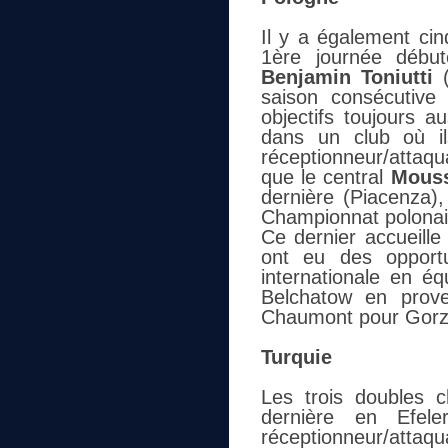
Il y a également cin
1ère journée début
Benjamin Toniutti
(
saison consécutive
objectifs toujours a
dans un club où i
réceptionneur/attaq
que le central
Mous
dernière (Piacenza),
Championnat polonai
Ce dernier accueille
ont eu des opportu
internationale en é
Belchatow en prov
Chaumont pour Gorzow
Turquie
Les trois doubles c
dernière en Efel
réceptionneur/attaq