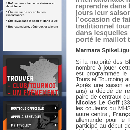
* Refuser toute forme de violence et
reprendre dans 
E
de tricherie.
jours leur saiso
* Être maître de soi en toutes
circonstances.
l’occasion de fa
* Être loyal dans le sport et dans la vie.
traditionnel tou
* Être exemplaire, généreux et tolérant
dans lesquelles 
porté le maillot
Marmara SpikeLigu
Si la majorité des B
nombre à jouer cett
est programmée le 
TROUVER
Tours et Tourcoing a
- CLUB/TOURNOI
Après une saison en
ans) a décidé de re
- UN EVÈNEMENT
paire de centraux q
Nicolas Le Goff
(33
les couleurs du MH
BOUTIQUE OFFICIELLE
autre central,
Franç
APPEL À BÉNÉVOLES
allemande pour le P
participé au début de
MY FFVOLLEY