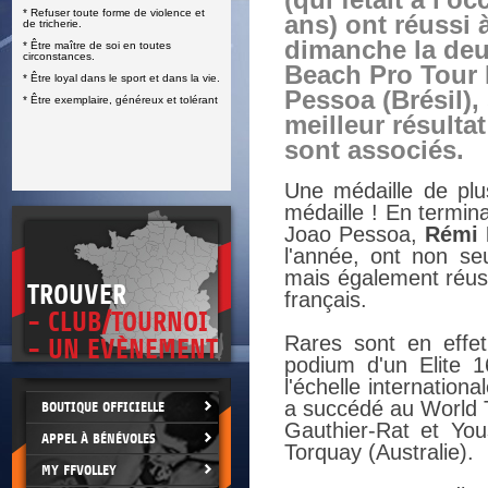
(qui fêtait à l'o
* Refuser toute forme de violence et
E
ans) ont réussi 
de tricherie.
dimanche la deu
* Être maître de soi en toutes
circonstances.
Beach Pro Tour 
* Être loyal dans le sport et dans la vie.
Pessoa (Brésil), 
* Être exemplaire, généreux et tolérant
meilleur résultat
sont associés.
Une médaille de plus
médaille ! En termi
Joao Pessoa,
Rémi 
l'année, ont non seu
mais également réus
TROUVER
français.
- CLUB/TOURNOI
Rares sont en effet
- UN EVÈNEMENT
podium d'un Elite 1
l'échelle internation
a succédé au World To
BOUTIQUE OFFICIELLE
Gauthier-Rat et You
APPEL À BÉNÉVOLES
Torquay (Australie).
MY FFVOLLEY