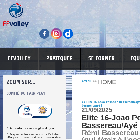
FFVOLLEY
PRATIQUER
SE FORMER
EQU
ZOOM SUR...
HOME
Accueil
>>
S
COMITÉ DU FAIR PLAY
LUTTE CONTRE LES VIOLENCES
MA PETITE
<<
Elite 16-Joao Pessoa : Bassereau/Ayé
dernier carré !
21/09/2025
Elite 16-Joao P
Bassereau/Ayé 
* Se conformer aux règles du jeu.
Rémi Bassereau 
* Respecter les décisions de l’arbitre.
*Respecter adversaires et partenaires.