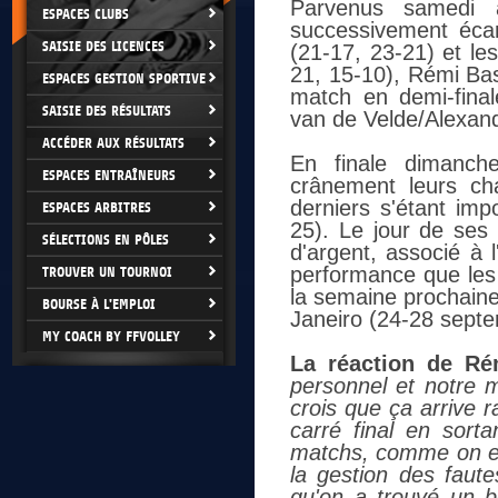
Parvenus samedi à
ESPACES CLUBS
successivement éca
SAISIE DES LICENCES
(21-17, 23-21) et l
21, 15-10), Rémi Bas
ESPACES GESTION SPORTIVE
match en demi-fina
SAISIE DES RÉSULTATS
van de Velde/Alexan
ACCÉDER AUX RÉSULTATS
En finale dimanche
ESPACES ENTRAÎNEURS
crânement leurs ch
derniers s'étant im
ESPACES ARBITRES
25). Le jour de ses
SÉLECTIONS EN PÔLES
d'argent, associé à 
performance que les 
TROUVER UN TOURNOI
la semaine prochaine,
BOURSE À L'EMPLOI
Janeiro (24-28 septe
MY COACH BY FFVOLLEY
La réaction de Ré
personnel et notre m
crois que ça arrive 
carré final en sorta
matchs, comme on es
la gestion des faute
qu'on a trouvé un b