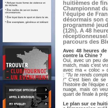
huitièmes de fin
* Refuser toute forme de violence et
E
de tricherie.
Championnat d
* Être maître de soi en toutes
l’équipe de Fra
circonstances.
* Être loyal dans le sport et dans la vie.
désormais son qu
* Être exemplaire, généreux et tolérant
programmé jeudi
(12h). A 48 heur
réceptionneuse/
parcours des Bl
Avec 48 heures de 
contre la Chine ?
Oui, avec un peu de 
TROUVER
match, mais c’est vr
avec ma « coloc »
- CLUB/TOURNOI
:
"Tu te rends compte
- UN EVÈNEMENT
!"
C’est bien de se r
l’histoire de l’équipe
nuage, mais on veut
BOUTIQUE OFFICIELLE
quart de finale à prép
APPEL À BÉNÉVOLES
Le plan sur ce huiti
MY FFVOLLEY