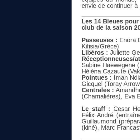
envie de continuer à 
Les 14 Bleues pour
club de la saison 2
Passeuses :
Enora D
Kifisia/Grèce)
Libéros :
Juliette Ge
Réceptionneuses/at
Sabine Haewegene (C
Héléna Cazaute (Vaki
Pointues :
Iman Ndiay
Gicquel (Toray Arro
Centrales :
Amandha 
(Chamalières), Eva E
Le staff :
Cesar Her
Félix André (entraîn
Guillaumond (prépar
(kiné), Marc Franca