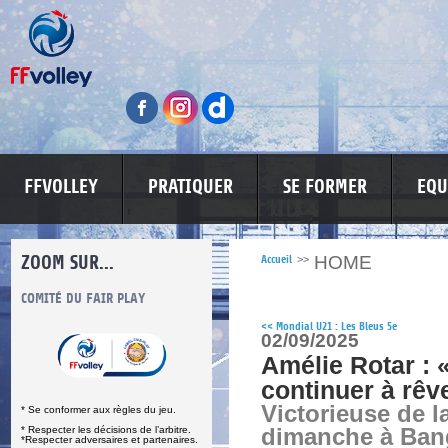
FFVOLLEY
PRATIQUER
SE FORMER
EQU
ZOOM SUR...
HOME
Accueil
>>
S
COMITÉ DU FAIR PLAY
LUTTE CONTRE LES VIOLENCES
MA PETITE
<<
Mondial U21 : Les Bleus 5e
02/09/2025
Amélie Rotar : 
continuer à rêv
Victorieuse de l
* Se conformer aux règles du jeu.
* Respecter les décisions de l’arbitre.
dimanche à Ban
*Respecter adversaires et partenaires.