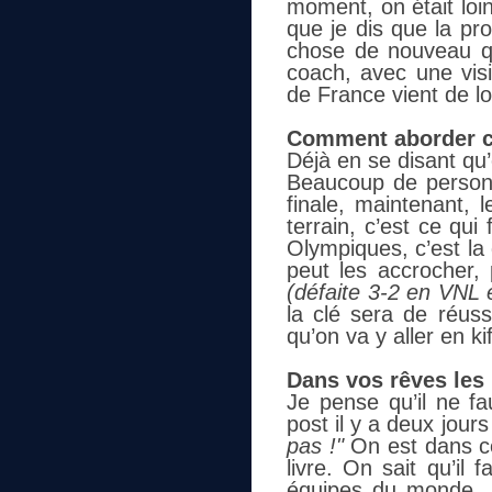
moment, on était loi
que je dis que la pr
chose de nouveau q
coach, avec une vis
de France vient de l
Comment aborder ce
Déjà en se disant qu’
Beaucoup de personn
finale, maintenant, l
terrain, c’est ce qui
Olympiques, c’est la
peut les accrocher, 
(défaite 3-2 en VNL 
la clé sera de réuss
qu’on va y aller en kif
Dans vos rêves les
Je pense qu’il ne f
post il y a deux jours
pas !"
On est dans cet
livre. On sait qu’il 
équipes du monde, m