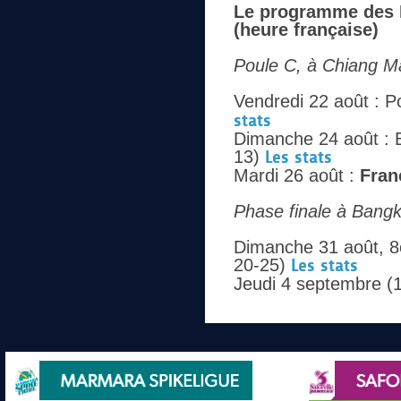
Le programme des 
(heure française)
Poule C, à Chiang Ma
Vendredi 22 août : P
stats
Dimanche 24 août : B
13)
Les stats
Mardi 26 août :
Fran
Phase finale à Bangk
Dimanche 31 août, 8e
20-25)
Les stats
Jeudi 4 septembre (1