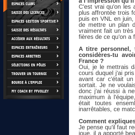
a l’impression qu’il
ESPACES CLUBS
C’est vrai qu’on les
plus affrontée trois
SAISIE DES LICENCES
puis en VNL en juin,
ESPACES GESTION SPORTIVE
de mettre un plan d
vraiment fait un trè
SAISIE DES RÉSULTATS
fières de ce qu’on a f
ACCÉDER AUX RÉSULTATS
ESPACES ENTRAÎNEURS
A titre personnel,
considères-tu avo
ESPACES ARBITRES
France ?
SÉLECTIONS EN PÔLES
Oui, je le mettrais 
cours duquel j’ai pris
TROUVER UN TOURNOI
avant car c’était un
BOURSE À L'EMPLOI
sortait. Je ne voula
donc j’ai réussi à n
MY COACH BY FFVOLLEY
maximum à l’équipe,
était toutes ensem
inarrêtables, ce match
Comment expliques-
Je pense qu’il faut re
joue, il a apporté be