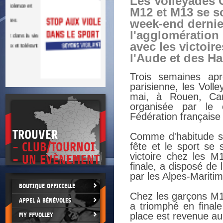
Les Volleyades 
DOCU
et
SITUAT
M12 et M13 se s
week-end dernie
>
l'agglomération
 vie.
avec les victoire
érant
l'Aude et des Ha
Trois semaines ap
parisienne, les Vol
mai, à Rouen, Can
organisée par le 
Fédération française
TROUVER
Comme d'habitude su
- CLUB/TOURNOI
fête et le sport se 
victoire chez les M
- UN EVÈNEMENT
finale, a disposé de 
par les Alpes-Mariti
BOUTIQUE OFFICIELLE
Chez les garçons M13
APPEL À BÉNÉVOLES
a triomphé en finale
place est revenue a
MY FFVOLLEY