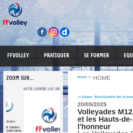
FFVOLLEY
PRATIQUER
SE FORMER
EQU
ZOOM SUR...
HOME
Accueil
>>
LUTTE CONTRE LES VIOLENCES
MA PETITE SPONSO
INFORMATI
<<
Xiamen : Rotar/Gauthier-Rat en bron
20/05/2025
Volleyades M12
et les Hauts-de
l'honneur
re.
res.