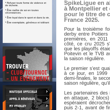
SpikeLigue en al
* Refuser toute forme de violence et
E
de tricherie.
à Montpellier et 
* Être maître de soi en toutes
pour le titre de
circonstances.
* Être loyal dans le sport et dans la vie.
France 2025.
* Être exemplaire, généreux et tolérant
Pour la troisième fo
derby entre Poitiers 
premières, en 2011 
côté, ce cru 2025 s
que les playoffs éta
Poitevin et le TVB a
la saison régulière.
TROUVER
Le premier s'est qual
- CLUB/TOURNOI
à ce jour, en 1999
- UN EVÈNEMENT
demi-finales, le seco
saison régulière, qu'i
BOUTIQUE OFFICIELLE
Les partenaires des 
en attaque, 2 blocs
APPEL À BÉNÉVOLES
espéraient décrocher 
MY FFVOLLEY
puis 2-1, avant de f