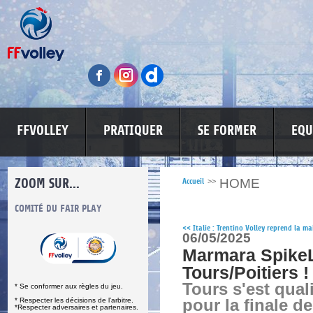
FFVOLLEY
PRATIQUER
SE FORMER
EQU
ZOOM SUR...
HOME
Accueil
>>
S
COMITÉ DU FAIR PLAY
LUTTE CONTRE LES VIOLENCES
MA PETITE
<<
Italie : Trentino Volley reprend la ma
06/05/2025
Marmara SpikeL
Tours/Poitiers !
Tours s'est quali
* Se conformer aux règles du jeu.
* Respecter les décisions de l’arbitre.
pour la finale d
*Respecter adversaires et partenaires.