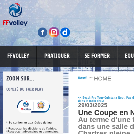
FFVOLLEY
PRATIQUER
SE FORMER
EQU
ZOOM SUR...
HOME
Accueil
>>
S
COMITÉ DU FAIR PLAY
LUTTE CONTRE LES VIOLENCES
MA PETITE
<<
Beach Pro Tour-Quintana Roo : Pas d
dans le main draw
29/03/2025
Une Coupe en N
Au terme d’une f
* Se conformer aux règles du jeu.
dans une salle 
* Respecter les décisions de l’arbitre.
Chartres pleine,
*Respecter adversaires et partenaires.