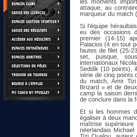
les moments import
ESPACES CLUBS
attaque, au contrair
SAISIE DES LICENCES
marqueur du match (
ESPACES GESTION SPORTIVE
Si l'équipe héraulta
SAISIE DES RÉSULTATS
eu des occasions d
premier (14-15) ap
ACCÉDER AUX RÉSULTATS
Palacios (4 en tout 
ESPACES ENTRAÎNEURS
fautes de filet (25-
set, puisque, so
ESPACES ARBITRES
internationaux Nicola
SÉLECTIONS EN PÔLES
Seddik (10 points), 
série de cinq points
TROUVER UN TOURNOI
du match, Amir Tiz
BOURSE À L'EMPLOI
Brizard » et de deux
camp la saison derni
MY COACH BY FFVOLLEY
de conclure dans la f
Et si les hommes d
égaliser à deux manch
maîtrise supérieure 
néerlandais Michael 
Tizi Oualou, auteur 