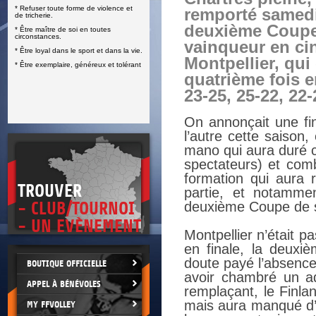
* Refuser toute forme de violence et
remporté samedi
E
de tricherie.
deuxième Coupe
* Être maître de soi en toutes
circonstances.
vainqueur en ci
* Être loyal dans le sport et dans la vie.
Montpellier, qui
* Être exemplaire, généreux et tolérant
quatrième fois en
23-25, 25-22, 22-
On annonçait une fin
l’autre cette saison
mano qui aura duré c
spectateurs) et comb
formation qui aura r
TROUVER
partie, et notammen
- CLUB/TOURNOI
deuxième Coupe de so
- UN EVÈNEMENT
Montpellier n’était p
en finale, la deuxiè
doute payé l’absence 
BOUTIQUE OFFICIELLE
avoir chambré un a
APPEL À BÉNÉVOLES
remplaçant, le Finla
mais aura manqué d’u
MY FFVOLLEY