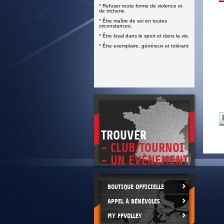
DOCUMENTS UTILES
* Refuser toute forme de violence et
SITUATION SANITAIRE
de tricherie.
COVID-19
* Être maître de soi en toutes
circonstances.
CLIQUEZ ICI
>
* Être loyal dans le sport et dans la vie.
* Être exemplaire, généreux et tolérant
TROUVER
- CLUB/TOURNOI
- UN EVÈNEMENT
BOUTIQUE OFFICIELLE
APPEL À BÉNÉVOLES
MY FFVOLLEY