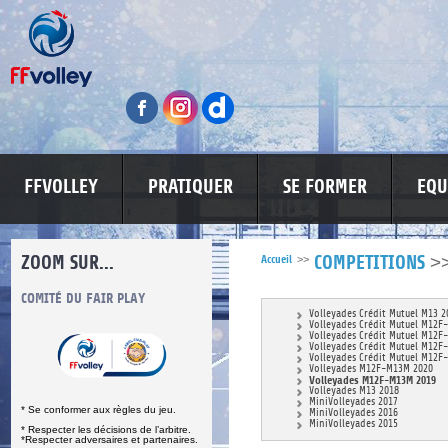
FFVOLLEY
PRATIQUER
SE FORMER
EQU
ZOOM SUR...
>
Accueil
>>
COMPETITIONS
S
COMITÉ DU FAIR PLAY
LUTTE CONTRE LES VIOLENCES
MA PETITE
Volleyades Crédit Mutuel M13 2
Volleyades Crédit Mutuel M12F
Volleyades Crédit Mutuel M12F
Volleyades Crédit Mutuel M12F
Volleyades Crédit Mutuel M12F
Volleyades M12F-M13M 2020
Volleyades M12F-M13M 2019
Volleyades M13 2018
MiniVolleyades 2017
* Se conformer aux règles du jeu.
MiniVolleyades 2016
MiniVolleyades 2015
* Respecter les décisions de l’arbitre.
*Respecter adversaires et partenaires.