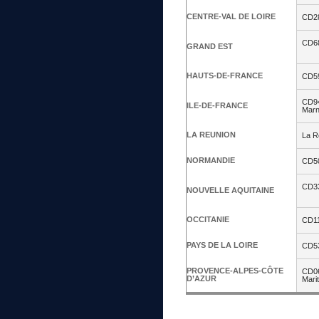
CENTRE-VAL DE LOIRE
CD28
CD68
GRAND EST
HAUTS-DE-FRANCE
CD59
CD94
ILE-DE-FRANCE
Mar
LA REUNION
La R
NORMANDIE
CD50
CD33
NOUVELLE AQUITAINE
OCCITANIE
CD11
PAYS DE LA LOIRE
CD53
PROVENCE-ALPES-CÔTE
CD06
D’AZUR
Mari