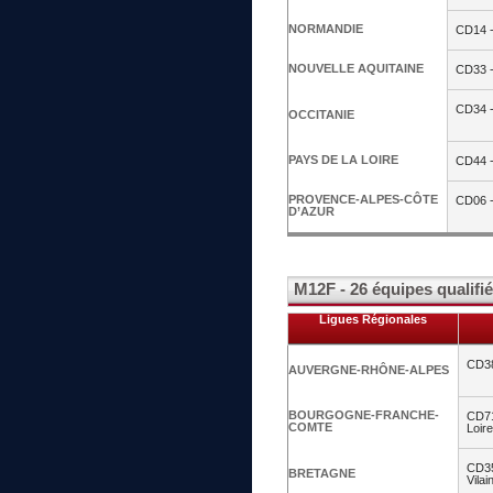
NORMANDIE
CD14 -
NOUVELLE AQUITAINE
CD33 -
CD34 -
OCCITANIE
PAYS DE LA LOIRE
CD44 -
PROVENCE-ALPES-CÔTE
CD06 -
D’AZUR
M12F - 26 équipes qualifi
Ligues Régionales
CD38
AUVERGNE-RHÔNE-ALPES
BOURGOGNE-FRANCHE-
CD71
COMTE
Loire
CD35 
BRETAGNE
Vilai