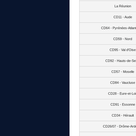
La Réunion
CD11 - Aude
CD64 - Pyrénées-Atlan
CD59 - Nord
CD95 - Val d'Oise
CD92 - Hauts-de-Se
CD57 - Moselle
CD84 - Vaucluse
CD28 - Eure-et-Loi
CD91 - Essonne
CD34 - Hérault
CD26/07 - Drôme-Ard