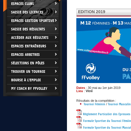
ESPACES CLUBS
EDITION 2019
SAISIE DES LICENCES
ESPACES GESTION SPORTIVE
SAISIE DES RÉSULTATS
ACCÉDER AUX RÉSULTATS
ESPACES ENTRAÎNEURS
ESPACES ARBITRES
SÉLECTIONS EN PÔLES
TROUVER UN TOURNOI
BOURSE À L'EMPLOI
Dates
: 30 mai au 1er juin 2019
MY COACH BY FFVOLLEY
Lieu
:
Vitré
Résultats de la compétition :
Tournoi Féminin
/
Tournoi Masculin
Règlement Particulier des Epreuve
Formule Sportive du Tournoi Fémiin
Formule Sportive du Tournoi Mascu