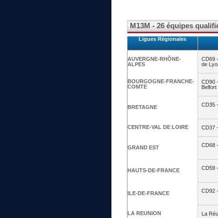
M13M - 26 équipes qualifi
Ligues Régionales
AUVERGNE-RHÔNE-
CD69 -
ALPES
de Lyo
BOURGOGNE-FRANCHE-
CD90 - 
COMTE
Belfort
CD35 - 
BRETAGNE
CENTRE-VAL DE LOIRE
CD37 -
CD68 -
GRAND EST
CD59 -
HAUTS-DE-FRANCE
CD92 -
ILE-DE-FRANCE
LA REUNION
La Réu