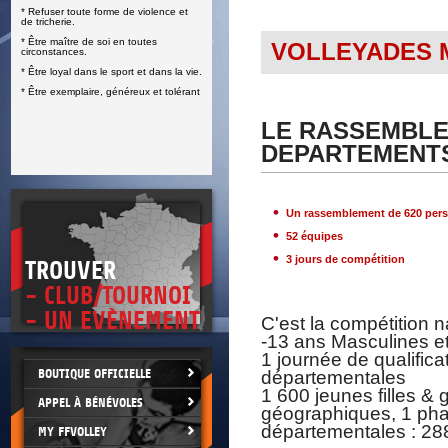
* Refuser toute forme de violence et
E
de tricherie.
* Être maître de soi en toutes
VOLLEYADES M
circonstances.
* Être loyal dans le sport et dans la vie.
* Être exemplaire, généreux et tolérant
LE RASSEMBLE
DEPARTEMENTS
Un rassemblement de 620 per
52 équipes
3 jours de compétition
TROUVER
- CLUB/TOURNOI
- UN EVÈNEMENT
C'est la compétition 
-13 ans Masculines e
1 journée de qualifica
BOUTIQUE OFFICIELLE
départementales
1 600 jeunes filles &
APPEL À BÉNÉVOLES
géographiques, 1 phas
départementales : 288
MY FFVOLLEY