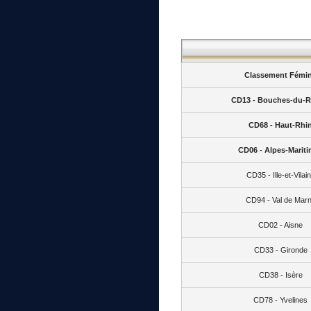
Classement Fémin
CD13 - Bouches-du-
CD68 - Haut-Rhi
CD06 - Alpes-Marit
CD35 - Ille-et-Vilai
CD94 - Val de Mar
CD02 - Aisne
CD33 - Gironde
CD38 - Isère
CD78 - Yvelines