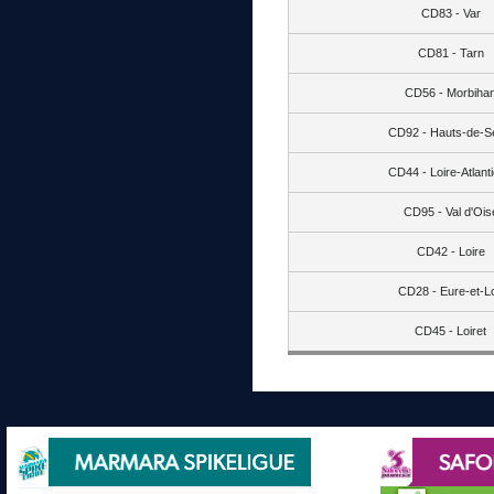
CD83 - Var
CD81 - Tarn
CD56 - Morbiha
CD92 - Hauts-de-S
CD44 - Loire-Atlant
CD95 - Val d'Ois
CD42 - Loire
CD28 - Eure-et-Lo
CD45 - Loiret