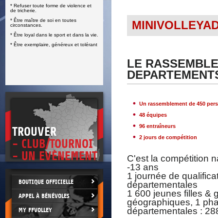
* Refuser toute forme de violence et
E
de tricherie.
* Être maître de soi en toutes
MINIVOLLEYA
circonstances.
* Être loyal dans le sport et dans la vie.
* Être exemplaire, généreux et tolérant
LE RASSEMBLE
DEPARTEMENTS
Un rassemblement de 450 per
48 équipes
96 entraîneurs
TROUVER
2 jours de compétition
- CLUB/TOURNOI
- UN EVÈNEMENT
C'est la compétition 
-13 ans
1 journée de qualifica
BOUTIQUE OFFICIELLE
départementales
1 600 jeunes filles &
APPEL À BÉNÉVOLES
géographiques, 1 phas
départementales : 288
MY FFVOLLEY