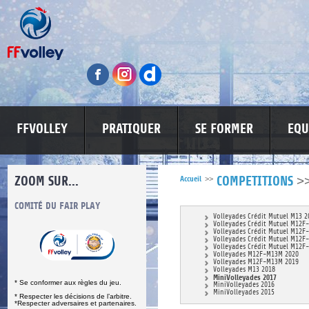
FFVOLLEY
PRATIQUER
SE FORMER
EQU
ZOOM SUR...
>
Accueil
>>
COMPETITIONS
S
COMITÉ DU FAIR PLAY
LUTTE CONTRE LES VIOLENCES
MA PETITE
Volleyades Crédit Mutuel M13 2
Volleyades Crédit Mutuel M12F
Volleyades Crédit Mutuel M12F
Volleyades Crédit Mutuel M12F
Volleyades Crédit Mutuel M12F
Volleyades M12F-M13M 2020
Volleyades M12F-M13M 2019
Volleyades M13 2018
MiniVolleyades 2017
* Se conformer aux règles du jeu.
MiniVolleyades 2016
MiniVolleyades 2015
* Respecter les décisions de l’arbitre.
*Respecter adversaires et partenaires.