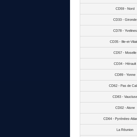
CD59 - Nord
CD33 - Gironde
CD78 - Yvelines
CD35 - Ille-et-Vila
CD57 - Moselle
CD34 - Hérault
CD89 - Yonne
CD62 - Pas de Cal
CD83 - Vauclus
CD02 - Aisne
CD64 - Pyrénées-Atlan
La Réunion