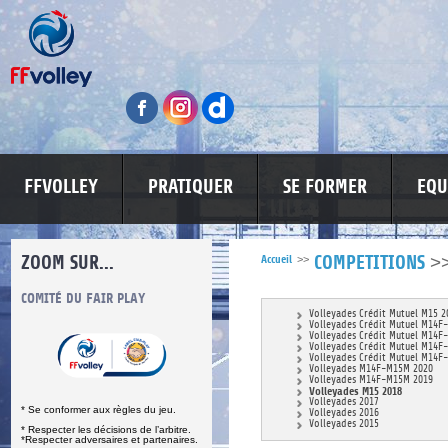
FFVOLLEY
PRATIQUER
SE FORMER
EQU
ZOOM SUR...
>
Accueil
>>
COMPETITIONS
S
COMITÉ DU FAIR PLAY
LUTTE CONTRE LES VIOLENCES
MA PETITE
Volleyades Crédit Mutuel M15 2
Volleyades Crédit Mutuel M14F
Volleyades Crédit Mutuel M14F
Volleyades Crédit Mutuel M14F
Volleyades Crédit Mutuel M14F
Volleyades M14F-M15M 2020
Volleyades M14F-M15M 2019
Volleyades M15 2018
Volleyades 2017
* Se conformer aux règles du jeu.
Volleyades 2016
Volleyades 2015
* Respecter les décisions de l’arbitre.
*Respecter adversaires et partenaires.