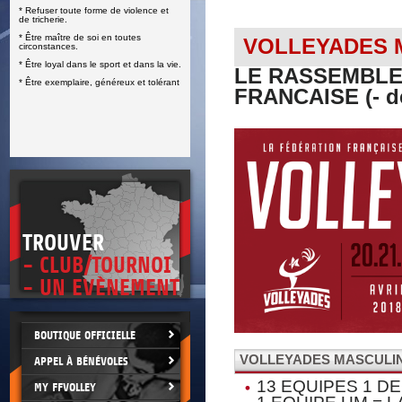
* Refuser toute forme de violence et
E
de tricherie.
* Être maître de soi en toutes
VOLLEYADES 
circonstances.
* Être loyal dans le sport et dans la vie.
LE RASSEMBLE
* Être exemplaire, généreux et tolérant
FRANCAISE (- de
TROUVER
- CLUB/TOURNOI
- UN EVÈNEMENT
BOUTIQUE OFFICIELLE
VOLLEYADES MASCULINE
APPEL À BÉNÉVOLES
13 EQUIPES 1 D
MY FFVOLLEY