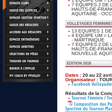
1 EQUIPE UM = 
ESPACES CLUBS
7 EQUIPES 2 DE 
HAUTS-DE-FRANC
SAISIE DES LICENCES
AQUITAINE - OCC
ESPACES GESTION SPORTIVE
VOLLEYADES FEMININES
SAISIE DES RÉSULTATS
13 EQUIPES 1 D
ACCÉDER AUX RÉSULTATS
4 EQUIPE UM = 
- MARTINIQUE
ESPACES ENTRAÎNEURS
7 EQUIPES 2 DE 
ESPACES ARBITRES
HAUTS-DE-FRANC
NOUVELLE AQUIT
SÉLECTIONS EN PÔLES
TROUVER UN TOURNOI
EDITION 2018
BOURSE À L'EMPLOI
Dates :
20
au 22 avri
MY COACH BY FFVOLLEY
Organisateur :
TOUR
F
acebook Volleyade
Résultats de la Comp
/
Tournoi Féminin
To
Composition des Po
Sportive du Tournoi Ma