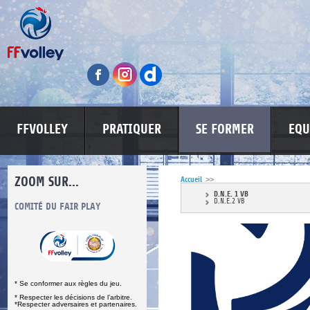
FFVOLLEY
PRATIQUER
SE FORMER
EQU
ZOOM SUR...
Accueil
>>
D.N.E. 1 VB
D.N.E.2 VB
S
COMITÉ DU FAIR PLAY
LUTTE CONTRE LES VIOLENCES
MA PETITE
* Se conformer aux règles du jeu.
* Respecter les décisions de l’arbitre.
*Respecter adversaires et partenaires.