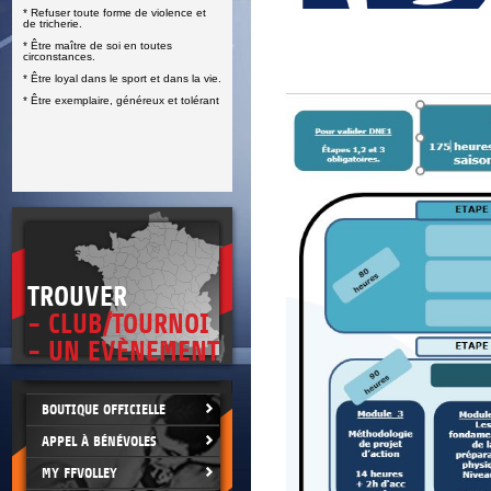
* Refuser toute forme de violence et
E
de tricherie.
* Être maître de soi en toutes
circonstances.
* Être loyal dans le sport et dans la vie.
* Être exemplaire, généreux et tolérant
TROUVER
- CLUB/TOURNOI
- UN EVÈNEMENT
BOUTIQUE OFFICIELLE
APPEL À BÉNÉVOLES
MY FFVOLLEY