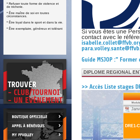
* Refuser toute forme de violence et
E
de tricherie.
* Être maître de soi en toutes
circonstances.
* Être loyal dans le sport et dans la vie.
* Être exemplaire, généreux et tolérant
Si vous êtes une Per
contact avec le réfé
isabelle.collet@ffvb.or
para.volley.sante@ffvb
Guide MSJOP :" Former 
DIPLOME REGIONAL ENT
TROUVER
>> Accès Liste stages D
- CLUB/TOURNOI
- UN EVÈNEMENT
BOUTIQUE OFFICIELLE
APPEL À BÉNÉVOLES
MY FFVOLLEY