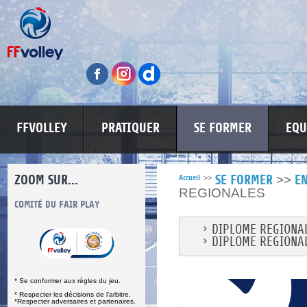
FFVOLLEY
PRATIQUER
SE FORMER
EQU
ZOOM SUR...
>>
Accueil
>>
SE FORMER
E
REGIONALES
S
COMITÉ DU FAIR PLAY
LUTTE CONTRE LES VIOLENCES
MA PETITE
DIPLOME REGIONAL
DIPLOME REGIONAL
* Se conformer aux règles du jeu.
* Respecter les décisions de l’arbitre.
*Respecter adversaires et partenaires.