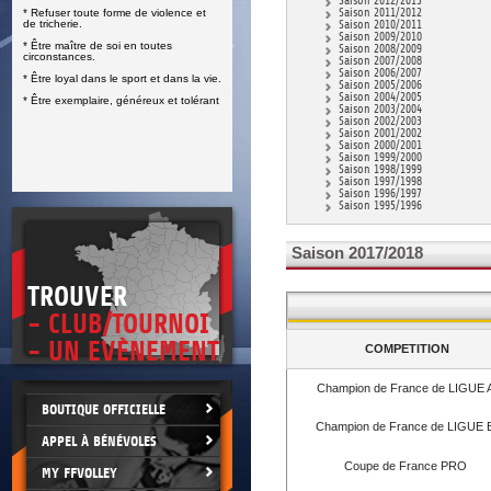
Saison 2012/2013
* Refuser toute forme de violence et
Saison 2011/2012
E
de tricherie.
Saison 2010/2011
Saison 2009/2010
* Être maître de soi en toutes
Saison 2008/2009
circonstances.
Saison 2007/2008
Saison 2006/2007
* Être loyal dans le sport et dans la vie.
Saison 2005/2006
Saison 2004/2005
* Être exemplaire, généreux et tolérant
Saison 2003/2004
Saison 2002/2003
Saison 2001/2002
Saison 2000/2001
Saison 1999/2000
Saison 1998/1999
Saison 1997/1998
Saison 1996/1997
Saison 1995/1996
Saison 2017/2018
TROUVER
- CLUB/TOURNOI
- UN EVÈNEMENT
COMPETITION
Champion de France de LIGUE 
BOUTIQUE OFFICIELLE
Champion de France de LIGUE 
APPEL À BÉNÉVOLES
Coupe de France PRO
MY FFVOLLEY