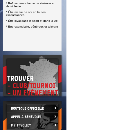
* Refuser toute forme de violence et
E
de tricherie.
* Être maître de soi en toutes
circonstances.
* Être loyal dans le sport et dans la vie.
* Être exemplaire, généreux et tolérant
TROUVER
- CLUB/TOURNOI
- UN EVÈNEMENT
BOUTIQUE OFFICIELLE
APPEL À BÉNÉVOLES
MY FFVOLLEY