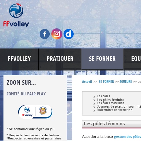
FFVOLLEY
PRATIQUER
SE FORMER
EQU
ZOOM SUR...
Accueil
>>
SE FORMER
>>
JOUEURS
>>
Le
S
COMITÉ DU FAIR PLAY
LUTTE CONTRE LES VIOLENCES
MA PETITE
Les pôles
Les pôles féminins
Les pôles masculins
Journées de sélection pour int
Indemnités de formation
Les pôles féminins
* Se conformer aux règles du jeu.
* Respecter les décisions de l’arbitre.
Accéder à la base
gestion des pôles
*Respecter adversaires et partenaires.