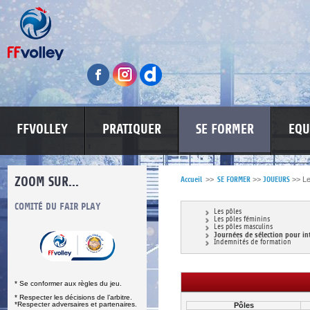
FFVOLLEY
PRATIQUER
SE FORMER
EQU
ZOOM SUR...
Accueil
>>
SE FORMER
>>
JOUEURS
>>
Le
S
COMITÉ DU FAIR PLAY
LUTTE CONTRE LES VIOLENCES
MA PETITE
Les pôles
Les pôles féminins
Les pôles masculins
Journées de sélection pour in
Indemnités de formation
* Se conformer aux règles du jeu.
* Respecter les décisions de l’arbitre.
*Respecter adversaires et partenaires.
Pôles