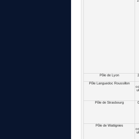
1
Pôle de Lyon
2
Pôle Languedoc Roussillon
c
u
Pôle de Strasbourg
0
Pôle de Wattignies
c
u