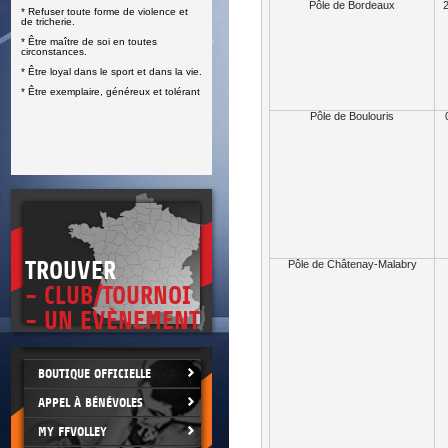
Pôle de Bordeaux
2
* Refuser toute forme de violence et
E
de tricherie.
* Être maître de soi en toutes
circonstances.
* Être loyal dans le sport et dans la vie.
* Être exemplaire, généreux et tolérant
Pôle de Boulouris
TROUVER
Pôle de Châtenay-Malabry
- CLUB/TOURNOI
- UN EVÈNEMENT
BOUTIQUE OFFICIELLE
APPEL À BÉNÉVOLES
MY FFVOLLEY