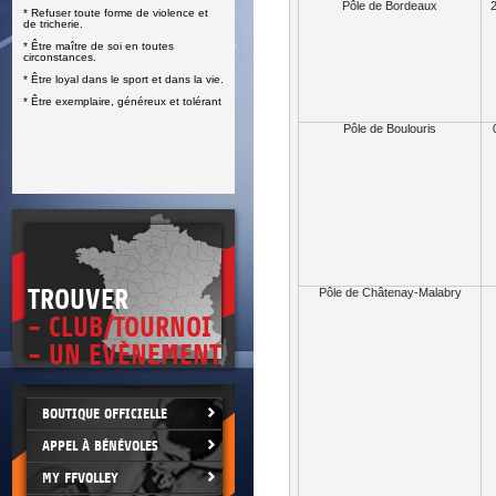
Pôle de Bordeaux
2
* Refuser toute forme de violence et
E
de tricherie.
* Être maître de soi en toutes
circonstances.
* Être loyal dans le sport et dans la vie.
* Être exemplaire, généreux et tolérant
Pôle de Boulouris
TROUVER
Pôle de Châtenay-Malabry
- CLUB/TOURNOI
- UN EVÈNEMENT
BOUTIQUE OFFICIELLE
APPEL À BÉNÉVOLES
MY FFVOLLEY