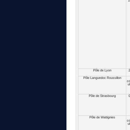
1
Pôle de Lyon
2
Pôle Languedoc Roussillon
c
u
Pôle de Strasbourg
0
Pôle de Wattignies
c
u