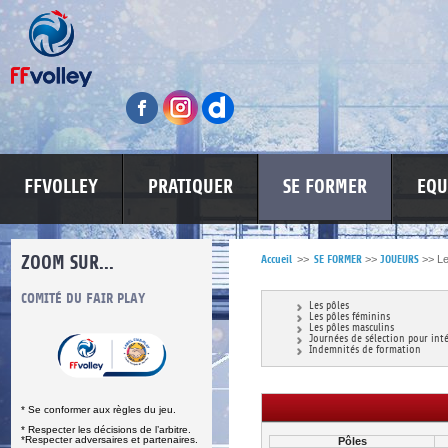
FFVOLLEY
PRATIQUER
SE FORMER
EQU
ZOOM SUR...
Accueil
>>
SE FORMER
>>
JOUEURS
>>
Le
S
COMITÉ DU FAIR PLAY
LUTTE CONTRE LES VIOLENCES
MA PETITE
Les pôles
Les pôles féminins
Les pôles masculins
Journées de sélection pour int
Indemnités de formation
* Se conformer aux règles du jeu.
* Respecter les décisions de l’arbitre.
*Respecter adversaires et partenaires.
Pôles