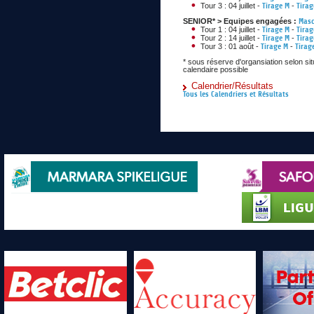
Tour 3 : 04 juillet -
Tirage M
-
Tirag
SENIOR* > Equipes engagées :
Masc
Tour 1 : 04 juillet -
Tirage M
-
Tirag
Tour 2 : 14 juillet -
Tirage M
-
Tirag
Tour 3 : 01 août -
Tirage M
-
Tirag
* sous réserve d'organsiation selon si
calendaire possible
Calendrier/Résultats
Tous les Calendriers et Résultats