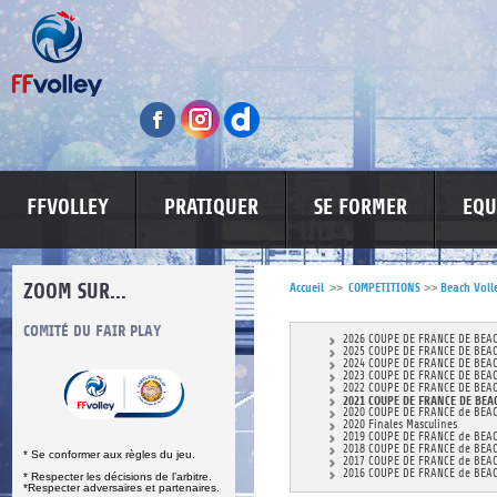
FFVOLLEY
PRATIQUER
SE FORMER
EQU
ZOOM SUR...
Accueil
>>
COMPETITIONS
>>
Beach Voll
S
COMITÉ DU FAIR PLAY
LUTTE CONTRE LES VIOLENCES
MA PETITE
2026 COUPE DE FRANCE DE BEA
2025 COUPE DE FRANCE DE BEA
2024 COUPE DE FRANCE DE BEA
2023 COUPE DE FRANCE DE BEA
2022 COUPE DE FRANCE DE BEA
2021 COUPE DE FRANCE DE BEA
2020 COUPE DE FRANCE de BEA
2020 Finales Masculines
2019 COUPE DE FRANCE de BEA
2018 COUPE DE FRANCE de BEA
* Se conformer aux règles du jeu.
2017 COUPE DE FRANCE de BEA
2016 COUPE DE FRANCE de BEA
* Respecter les décisions de l’arbitre.
*Respecter adversaires et partenaires.