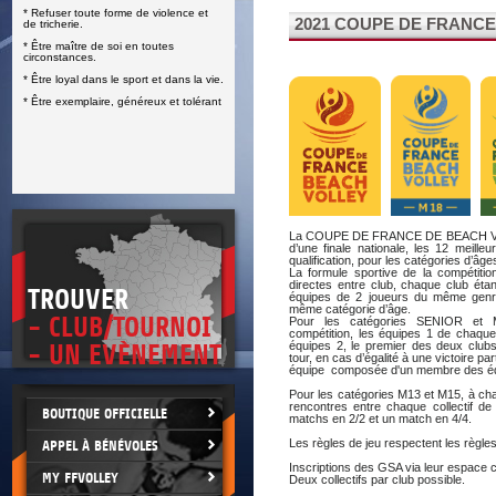
* Refuser toute forme de violence et
E
2021 COUPE DE FRANC
de tricherie.
* Être maître de soi en toutes
circonstances.
* Être loyal dans le sport et dans la vie.
* Être exemplaire, généreux et tolérant
La COUPE DE FRANCE DE BEACH VOL
d’une finale nationale, les 12 meille
qualification, pour les catégories d’
La formule sportive de la compétiti
directes entre club, chaque club éta
TROUVER
équipes de 2 joueurs du même genre 
même catégorie d’âge.
- CLUB/TOURNOI
Pour les catégories SENIOR et 
compétition, les équipes 1 de chaque
équipes 2, le premier des deux clubs
- UN EVÈNEMENT
tour, en cas d’égalité à une victoire pa
équipe composée d'un membre des équ
Pour les catégories M13 et M15, à chaq
rencontres entre chaque collectif d
BOUTIQUE OFFICIELLE
matchs en 2/2 et un match en 4/4.
Les règles de jeu respectent les règles 
APPEL À BÉNÉVOLES
Inscriptions des GSA via leur espace cl
MY FFVOLLEY
Deux collectifs par club possible.