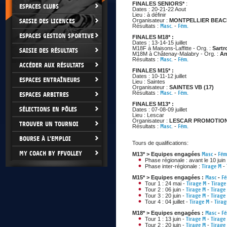
FINALES SENIORS*
:
ESPACES CLUBS
Dates : 20-21-22 Aout
Lieu : à définir
SAISIE DES LICENCES
Organisateur :
MONTPELLIER BEACH
Résultats :
Masc.
-
Fém.
ESPACES GESTION SPORTIVE
FINALES M18* :
Dates : 13-14-15 juillet
M18F à Maisons-Laffitte - Org. :
Sartr
SAISIE DES RÉSULTATS
M18M à Châtenay-Malabry - Org. :
An
Résultats :
Masc.
-
Fém.
ACCÉDER AUX RÉSULTATS
FINALES M15* :
Dates : 10-11-12 juillet
ESPACES ENTRAÎNEURS
Lieu : Saintes
Organisateur :
SAINTES VB (17)
Résultats :
Masc.
-
Fém.
ESPACES ARBITRES
FINALES M13* :
SÉLECTIONS EN PÔLES
Dates : 07-08-09 juillet
Lieu : Lescar
Organisateur :
LESCAR PROMOTION 
TROUVER UN TOURNOI
Résultats :
Masc.
-
Fém.
BOURSE À L'EMPLOI
Tours de qualifications:
MY COACH BY FFVOLLEY
M13* > Equipes engagées
Masc
-
Fém
Phase régionale : avant le 10 juin
Phase inter-régionale :
Tirage M
-
M15* > Equipes engagées :
Masc
-
F
Tour 1 : 24 mai -
Tirage M
-
Tirage
Tour 2 : 06 juin -
Tirage M
-
Tirage
Tour 3 : 20 juin -
Tirage M
-
Tirage
Tour 4 : 04 juillet -
Tirage M
-
Tirag
M18* > Equipes engagées :
Masc
-
F
Tour 1 : 13 juin -
Tirage M
-
Tirage
Tour 2 : 20 juin -
Tirage M
-
Tirage