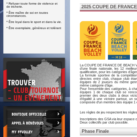
* Refuser toute forme de violence et
E
2025 COUPE DE FRANC
de tricherie.
* Être maître de soi en toutes
circonstances.
* Être loyal dans le sport et dans la vie.
* Être exemplaire, généreux et tolérant
La COUPE DE FRANCE DE BEACH VOL
d’une finale nationale, les 12 meille
qualification, pour les catégories d’
La formule sportive de la compétiti
directes entre club, chaque club éta
TROUVER
équipes de 2 joueurs du même genre 
même catégorie d’âge.
- CLUB/TOURNOI
Pour l'ensemble des catégories, à chaq
équipes 1 de chaque club se rencont
premier des deux clubs à deux victo
- UN EVÈNEMENT
d’égalité à une victoire partout, un
composée d'un membre des équipe 1 e
Les règles de jeu respectent les règles 
BOUTIQUE OFFICIELLE
Inscriptions des GSA via leur espace cl
Deux collectifs par club possible.
APPEL À BÉNÉVOLES
Phase Finale
MY FFVOLLEY