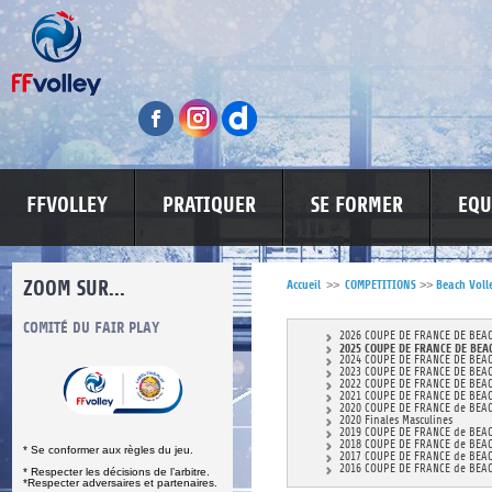
FFVOLLEY
PRATIQUER
SE FORMER
EQU
ZOOM SUR...
Accueil
>>
COMPETITIONS
>>
Beach Voll
S
COMITÉ DU FAIR PLAY
LUTTE CONTRE LES VIOLENCES
MA PETITE
2026 COUPE DE FRANCE DE BEA
2025 COUPE DE FRANCE DE BEA
2024 COUPE DE FRANCE DE BEA
2023 COUPE DE FRANCE DE BEA
2022 COUPE DE FRANCE DE BEA
2021 COUPE DE FRANCE DE BEA
2020 COUPE DE FRANCE de BEA
2020 Finales Masculines
2019 COUPE DE FRANCE de BEA
2018 COUPE DE FRANCE de BEA
* Se conformer aux règles du jeu.
2017 COUPE DE FRANCE de BEA
2016 COUPE DE FRANCE de BEA
* Respecter les décisions de l’arbitre.
*Respecter adversaires et partenaires.