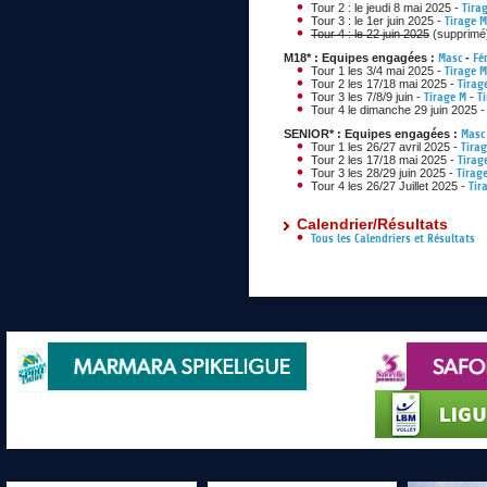
Tour 2 : le jeudi 8 mai 2025 -
Tira
Tour 3 : le 1er juin 2025 -
Tirage M
Tour 4 : le 22 juin 2025
(supprimé
M18* : Equipes engagées :
Masc
-
Fé
Tour 1 les 3/4 mai 2025 -
Tirage M
Tour 2 les 17/18 mai 2025 -
Tirag
Tour 3 les 7/8/9 juin -
Tirage M
-
T
Tour 4 le dimanche 29 juin 2025 
SENIOR* : Equipes engagées :
Masc
Tour 1 les 26/27 avril 2025 -
Tira
Tour 2 les 17/18 mai 2025 -
Tirag
Tour 3 les 28/29 juin 2025 -
Tirag
Tour 4 les 26/27 Juillet 2025 -
Tir
Calendrier/Résultats
Tous les Calendriers et Résultats