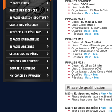
FINALES SENIORS*
:
ESPACES CLUBS
Dates :
30-31 aout
Lieu : Ile de Ré
SAISIE DES LICENCES
Organisateur : Ré Beach Club
Résultats :
Masc.
-
Fém.
ESPACES GESTION SPORTIVE
FINALES M18 :
Dates :
du 9 au 11 juillet
SAISIE DES RÉSULTATS
Lieu : Calais (HDF)
Organisateurs : LISSP Calais
Qualifiés :
Masc.
-
Fém.
ACCÉDER AUX RÉSULTATS
Résultats :
Masc.
-
Fém.
ESPACES ENTRAÎNEURS
FINALES M15 :
Dates :
du 5 au 7 juillet
Lieux : 2 sites différents par genr
ESPACES ARBITRES
Organisateurs : EP Digne-Manos
Sable à Biscarosse en M15M
SÉLECTIONS EN PÔLES
Qualifiés :
Masc.
-
Fém.
Résultats :
Masc.
-
Fém.
TROUVER UN TOURNOI
FINALES M13 :
Dates :
du 27 au 29 juin
BOURSE À L'EMPLOI
Lieu : Châteauroux (CVL)
Organisateur : Ligue Centre Val d
Qualifiés :
Masc.
-
Fém.
MY COACH BY FFVOLLEY
Résultats :
Masc.
-
Fém.
Phase de qualification
M13* : Equipes engagées :
Masc
-
Fé
Phase régionale : avant le 26 ma
Phase inter zone : les 7-8-9 juin
M15* : Equipes engagées :
Masc
-
Fé
Tour 1 : les 19/20 avril 2025 -
Tir