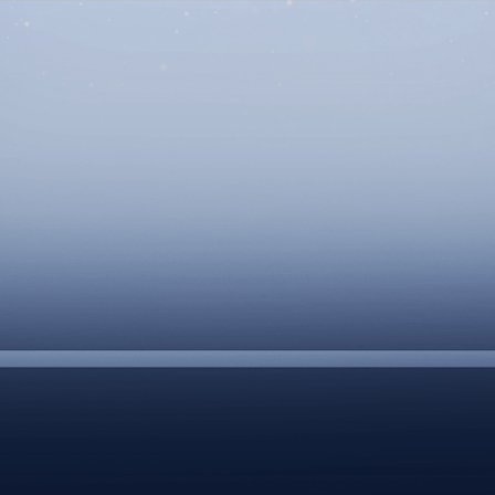
DOCUMENTS UTILES
SITUATION SANITAIR
COVID-19
CLIQUEZ ICI
>