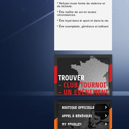
DOCUMENTS UTILES
* Refuser toute forme de violence et
SITUATION SANITAIRE
de tricherie.
COVID-19
* Être maître de soi en toutes
circonstances.
CLIQUEZ ICI
>
* Être loyal dans le sport et dans la vie.
* Être exemplaire, généreux et tolérant
TROUVER
- CLUB/TOURNOI
- UN EVÈNEMENT
BOUTIQUE OFFICIELLE
APPEL À BÉNÉVOLES
MY FFVOLLEY