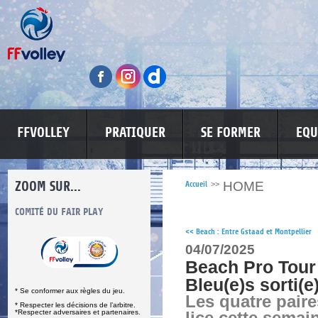
FFVOLLEY
PRATIQUER
SE FORMER
EQU
ZOOM SUR...
HOME
Accueil
>>
S
COMITÉ DU FAIR PLAY
LUTTE CONTRE LES VIOLENCES
MA PETITE
<<
Beach : Entre Gstaad et Montpellier
04/07/2025
Beach Pro Tour
Bleu(e)s sorti(e
* Se conformer aux règles du jeu.
Les quatre paire
* Respecter les décisions de l’arbitre.
*Respecter adversaires et partenaires.