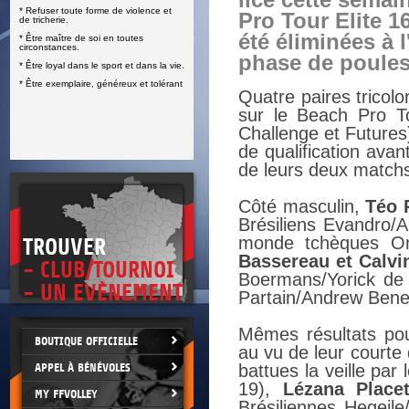
lice cette semai
* Refuser toute forme de violence et
E
Pro Tour Elite 1
de tricherie.
été éliminées à l
* Être maître de soi en toutes
circonstances.
phase de poules
* Être loyal dans le sport et dans la vie.
* Être exemplaire, généreux et tolérant
Quatre paires tricol
sur le Beach Pro T
Challenge et Futures)
de qualification ava
de leurs deux matchs
Côté masculin,
Téo 
Brésiliens Evandro/A
monde tchèques Ond
TROUVER
Bassereau et Calvi
- CLUB/TOURNOI
Boermans/Yorick de 
- UN EVÈNEMENT
Partain/Andrew Bene
Mêmes résultats pour
BOUTIQUE OFFICIELLE
au vu de leur courte
APPEL À BÉNÉVOLES
battues la veille pa
19),
Lézana Placet
MY FFVOLLEY
Brésiliennes Hegeile