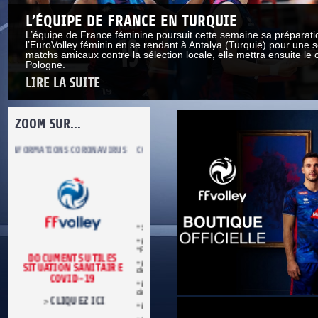
L’ÉQUIPE DE FRANCE EN TURQUIE
L’équipe de France féminine poursuit cette semaine sa préparati
l’EuroVolley féminin en se rendant à Antalya (Turquie) pour une s
matchs amicaux contre la sélection locale, elle mettra ensuite le 
Pologne.
LIRE LA SUITE
ZOOM SUR...
S
COMITÉ DU FAIR PLAY
LUTTE CONTRE LES VIOLENCES
MA PETITE
* Se conformer aux règles du jeu.
* Respecter les décisions de l’arbitre.
*Respecter adversaires et partenaires.
* Refuser toute forme de violence et
E
de tricherie.
* Être maître de soi en toutes
circonstances.
* Être loyal dans le sport et dans la vie.