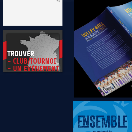
* Être exemplaire, généreux et tolérant
TROUVER
- CLUB/TOURNOI
- UN EVÈNEMENT