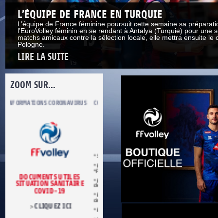
L’ÉQUIPE DE FRANCE EN TURQUIE
L’équipe de France féminine poursuit cette semaine sa préparati
l’EuroVolley féminin en se rendant à Antalya (Turquie) pour une s
matchs amicaux contre la sélection locale, elle mettra ensuite le 
Pologne.
LIRE LA SUITE
ZOOM SUR...
S
COMITÉ DU FAIR PLAY
LUTTE CONTRE LES VIOLENCES
MA PETITE
* Se conformer aux règles du jeu.
* Respecter les décisions de l’arbitre.
*Respecter adversaires et partenaires.
* Refuser toute forme de violence et
E
de tricherie.
* Être maître de soi en toutes
circonstances.
* Être loyal dans le sport et dans la vie.