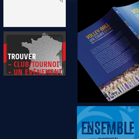
* Être exemplaire, généreux et tolérant
TROUVER
- CLUB/TOURNOI
- UN EVÈNEMENT