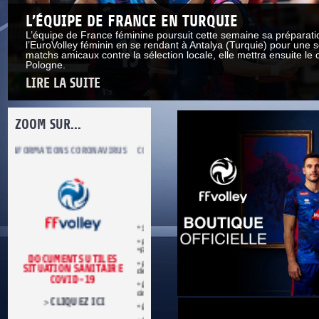
L’ÉQUIPE DE FRANCE EN TURQUIE
L’équipe de France féminine poursuit cette semaine sa préparati
l’EuroVolley féminin en se rendant à Antalya (Turquie) pour une s
matchs amicaux contre la sélection locale, elle mettra ensuite le 
Pologne.
LIRE LA SUITE
ZOOM SUR...
S
COMITÉ DU FAIR PLAY
LUTTE CONTRE LES VIOLENCES
MA PETITE
* Se conformer aux règles du jeu.
* Respecter les décisions de l’arbitre.
*Respecter adversaires et partenaires.
* Refuser toute forme de violence et
E
de tricherie.
* Être maître de soi en toutes
circonstances.
* Être loyal dans le sport et dans la vie.