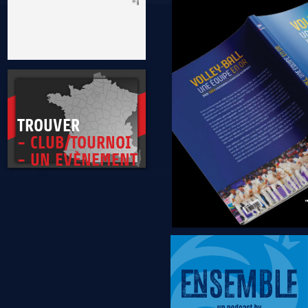
* Être exemplaire, généreux et tolérant
TROUVER
- CLUB/TOURNOI
- UN EVÈNEMENT