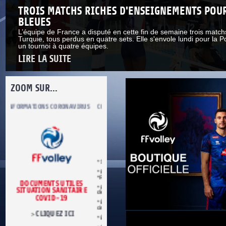
TROIS MATCHS RICHES D'ENSEIGNEMENTS POUR
BLEUES
L’équipe de France a disputé en cette fin de semaine trois match
Turquie, tous perdus en quatre sets. Elle s'envole lundi pour la 
un tournoi à quatre équipes.
LIRE LA SUITE
ZOOM SUR...
S
COMITÉ DU FAIR PLAY
LUTTE CONTRE LES VIOLENCES
MA PETITE
* Se conformer aux règles du jeu.
* Respecter les décisions de l’arbitre.
*Respecter adversaires et partenaires.
* Refuser toute forme de violence et
E
de tricherie.
* Être maître de soi en toutes
circonstances.
* Être loyal dans le sport et dans la vie.