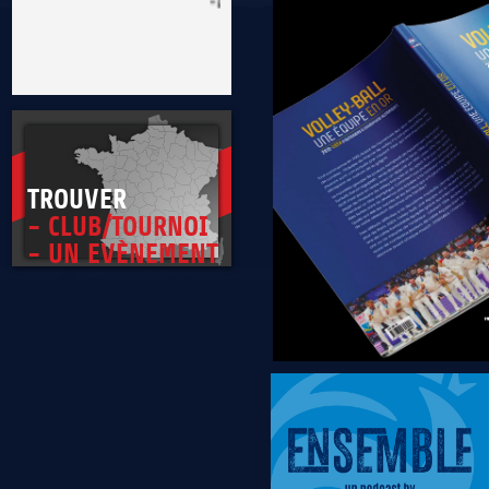
* Être exemplaire, généreux et tolérant
TROUVER
- CLUB/TOURNOI
- UN EVÈNEMENT