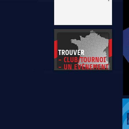
* Être exemplaire, généreux et tolérant
TROUVER
- CLUB/TOURNOI
- UN EVÈNEMENT