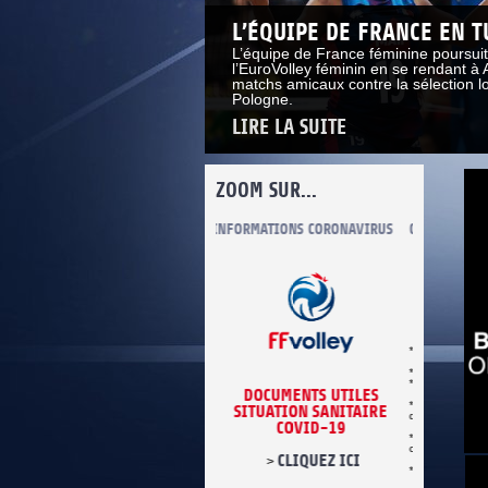
L’ÉQUIPE DE FRANCE EN 
L’équipe de France féminine poursui
l’EuroVolley féminin en se rendant à 
matchs amicaux contre la sélection loc
Pologne.
LIRE LA SUITE
ZOOM SUR...
INFORMATIONS CORONAVIRUS
COMITÉ DU FAIR PLAY
LUTTE CONT
* Se conformer aux règles du jeu.
* Respecter les décisions de l’arbitre.
*Respecter adversaires et partenaires.
DOCUMENTS UTILES
* Refuser toute forme de violence et
SITUATION SANITAIRE
de tricherie.
COVID-19
* Être maître de soi en toutes
circonstances.
CLIQUEZ ICI
>
* Être loyal dans le sport et dans la vie.