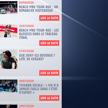
02/08/2026
ÉQUIPE DE FRANCE EN TURQUIE
BEACH PRO TOUR-RIO : UN
DIMANCHE HISTORIQUE
uipe de France féminine poursuit cette semaine sa préparation de
roVolley féminin en se rendant à Antalya (Turquie) pour une série de
LIRE LA SUITE
hs amicaux contre la sélection locale, elle mettra ensuite le cap sur la
gne.
31/07/2026
E LA SUITE
BEACH PRO TOUR-RIO : LES
BLEU(E)S DANS LE TABLEAU
FINAL
LIRE LA SUITE
US
27/07/2026
QUE SONT-ILS DEVENUS ?
LOÏC DE KERGRET
LIRE LA SUITE
20/07/2026
YOHANN ESCALA : « ON N’A
JAMAIS FAILLI DANS L’ÉTAT
E
D’ESPRIT »
LIRE LA SUITE
20/07/2026