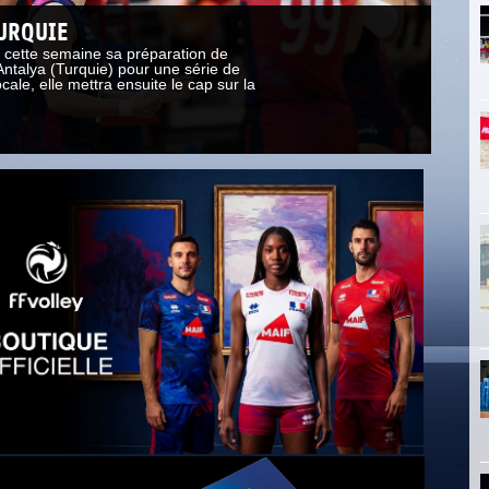
TURQUIE
L’
t cette semaine sa préparation de
L’éq
Antalya (Turquie) pour une série de
l’Eu
ale, elle mettra ensuite le cap sur la
matc
Polo
LIR
RE LES VIOLENCES
MA PETITE SPONSO
INFORMATIONS CORONAVIR
DOCUMENTS UTILES
SITUATION SANITAIR
COVID-19
CLIQUEZ ICI
>