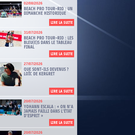
02/08/2026
ÉQUIPE DE FRANCE EN TURQUIE
BEACH PRO TOUR-RIO : UN
DIMANCHE HISTORIQUE
uipe de France féminine poursuit cette semaine sa préparation de
roVolley féminin en se rendant à Antalya (Turquie) pour une série de
LIRE LA SUITE
hs amicaux contre la sélection locale, elle mettra ensuite le cap sur la
gne.
31/07/2026
E LA SUITE
BEACH PRO TOUR-RIO : LES
BLEU(E)S DANS LE TABLEAU
FINAL
LIRE LA SUITE
27/07/2026
QUE SONT-ILS DEVENUS ?
LOÏC DE KERGRET
LIRE LA SUITE
20/07/2026
YOHANN ESCALA : « ON N’A
JAMAIS FAILLI DANS L’ÉTAT
D’ESPRIT »
LIRE LA SUITE
20/07/2026