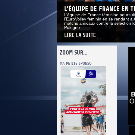
L’ÉQUIPE DE FRANCE EN 
L’équipe de France féminine poursui
l’EuroVolley féminin en se rendant à 
matchs amicaux contre la sélection loc
Pologne.
LIRE LA SUITE
ZOOM SUR...
LUTTE CONTRE LES VIOLENCES
MA PETITE SPONSO
INFORMATI
e.
es.
DOCUM
t
SITUAT
C
C
>
vie.