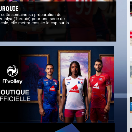
TURQUIE
L’
t cette semaine sa préparation de
L’éq
Antalya (Turquie) pour une série de
l’Eu
ale, elle mettra ensuite le cap sur la
matc
Polo
LIR
ONS CORONAVIRUS
ENTS UTILES
ION SANITAIRE
OVID-19
LIQUEZ ICI