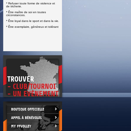
* Refuser toute forme de violence et
E
de tricherie.
* Être maître de soi en toutes
circonstances.
* Être loyal dans le sport et dans la vie.
* Être exemplaire, généreux et tolérant
TROUVER
- CLUB/TOURNOI
- UN EVÈNEMENT
BOUTIQUE OFFICIELLE
APPEL À BÉNÉVOLES
MY FFVOLLEY