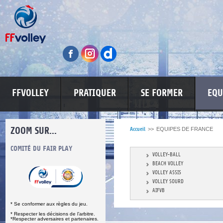
FFVOLLEY
PRATIQUER
SE FORMER
EQU
ZOOM SUR...
Accueil
>>
EQUIPES DE FRANCE
S
COMITÉ DU FAIR PLAY
LUTTE CONTRE LES VIOLENCES
MA PETITE
VOLLEY-BALL
BEACH VOLLEY
VOLLEY ASSIS
VOLLEY SOURD
AIFVB
* Se conformer aux règles du jeu.
* Respecter les décisions de l’arbitre.
*Respecter adversaires et partenaires.